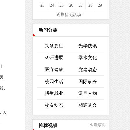
23
24
25
26
27
28
29
近期暂无活动！
新闻分类
头条复旦
光华快讯
科研进展
学术文化
十
医疗健康
党建动态
领
校园生活
国际事务
奋发、
招生就业
复旦人物
校友动态
相辉笔会
，人
路
推荐视频
查看更多