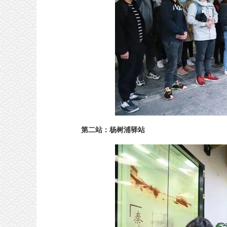
第二站：杨树浦驿站