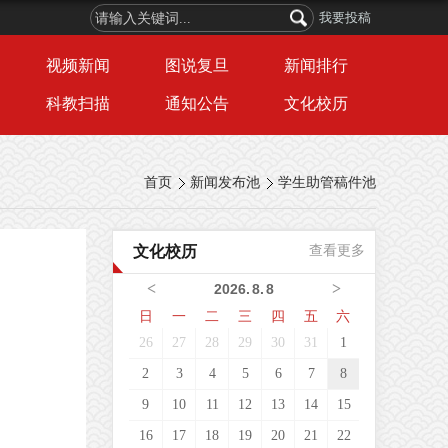
我要投稿
视频新闻
图说复旦
新闻排行
科教扫描
通知公告
文化校历
首页
新闻发布池
学生助管稿件池
文化校历
查看更多
<
>
2026
.
8
.
8
日
一
二
三
四
五
六
26
27
28
29
30
31
1
2
3
4
5
6
7
8
9
10
11
12
13
14
15
16
17
18
19
20
21
22