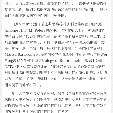
因组，进而决定子代健康。该项工作还提示：为降低子代出现慢性
疾病的风险，将妇女基础疾病的预防和筛查提前到孕前期，可能是
预防人群中糖尿病等慢性病的重要策略。
同期Nature配发了瑞士弗里德希-米斯科舍生物医学研究所
Antoine H. F. M. Peters的点评：“本研究发现了一种通过雌性
生殖系传递子代表型的新机制，证实了高血糖使得卵子中TET3双
加氧酶的表达异常降低，阻碍了受精后对精子来源DNA的氧化去甲
基化过程，进而导致了成年后代的代谢受损。”美国科学院院士
Marisa Bartolomei和美国国家生殖表观基因学研究中心主任Wei
Yang教授在生殖生物学Biology of Rreproduction杂志上为该
NATURE文章撰写亮点评论:“该研究不仅建立了妊娠期高血糖症
对卵母细胞的表观基因组产生不利影响与后代易患代谢紊乱之间的
联系，还揭示了潜在的机制。之前，这一假设从未得到验证，更不
用说调节的分子机制了。”
复旦大学生殖与发育研究院、教育部生殖遗传重点实验室黄荷
凤院士和中科院分子细胞科学卓越创新中心及复旦大学生物医学研
究院的徐国良院士为该论文的共同通讯作者。复旦大学生殖与发育
研究院朱虹博士为该文的共同第一作者之一。