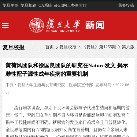
复旦主页
复旦邮箱
OA系统
eHall网上办事大厅
我要投稿
复旦校报
首页
复旦校报
《复旦》第1255期
第六版
黄荷凤团队和徐国良团队的研究在Nature发文 揭示
雌性配子源性成年疾病的重要机制
来源：
复旦大学生殖与发育研究院、医学院宣传部
发布时间：2022-06-
07
流行病学调查，孕期不良环境会影响子代出生结局和远期的健
康。然而，育龄妇女孕前期不良内环境是否能影响卵母细胞发育而
损害子代健康尚不明确。糖尿病的发生率日趋增高且日益低龄化。
全世界范围内有2/5的糖尿病妇女尚在育龄期，且仍有许多病人未
得到及时的诊断和治疗。一个亟待回答的问题是：这些育龄期妇女