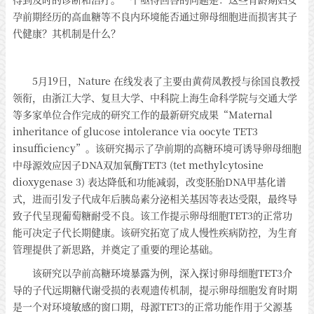
孕前期经历的高血糖等不良内环境能否通过卵母细胞进而损害其子
代健康？其机制是什么？
5月19日，Nature 在线发表了主要由黄荷凤教授与徐国良教授
领衔，由浙江大学、复旦大学、中科院上海生命科学院与交通大学
等多家单位合作完成的研究工作的最新研究成果“Maternal
inheritance of glucose intolerance via oocyte TET3
insufficiency”。该研究揭示了孕前期的高糖环境可诱导卵母细胞
中母源效应因子DNA双加氧酶TET3 (tet methylcytosine
dioxygenase 3) 表达降低和功能减弱，改变胚胎DNA甲基化谱
式，进而引发子代成年后胰岛素分泌相关基因等表达受限，最终导
致子代呈现葡萄糖耐受不良。该工作提示卵母细胞TET3的正常功
能可决定子代长期健康。该研究拓宽了成人慢性疾病防控，为生育
管理提供了新思路，并奠定了重要的理论基础。
该研究以孕前高糖环境暴露为例，深入探讨卵母细胞TET3介
导的子代远期糖代谢受损的表观遗传机制，提示卵母细胞发育时期
是一个对环境敏感的窗口期，母源TET3的正常功能作用于父源基