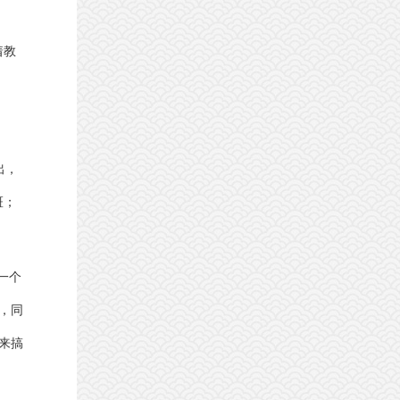
着教
出，
斑；
一个
，同
来搞