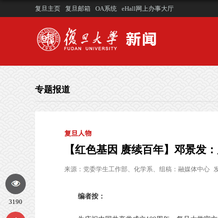
复旦主页
复旦邮箱
OA系统
eHall网上办事大厅
专题报道
复旦人物
【红色基因 赓续百年】邓景发
来源：
党委学生工作部、化学系、组稿：融媒体中心
发
编者按：
3190