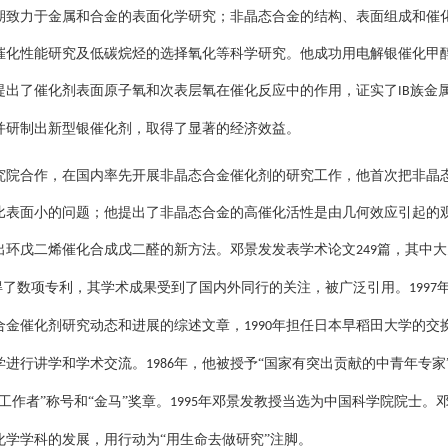
期致力于金属和合金的表面化学研究；非晶态合金的结构、表面组成和催
催化性能研究及低碳烷烃的选择氧化等科学研究。他成功用电解银催化甲
提出了催化剂表面原子氧和次表层氧在催化反应中的作用，证实了
族金
IB
并研制出新型银催化剂，取得了显著的经济效益。
究院合作，在国内率先开展非晶态合金催化剂的研究工作，他首次把非晶
比表面小的问题；他提出了非晶态合金的高催化活性是由几何效应引起的
出环戊二烯催化合成戊二醛的新方法。邓景发发表学术论文
篇，其中大
249
得了数项专利，其学术成果受到了国内外同行的关注，被广泛引用。
1997
合金催化剂研究动态和进展的综述文章，
年担任日本早稻田大学的交
1990
学进行讲学和学术交流。
年，他被授予“国家有突出贡献的中青年专家
1986
工作者”称号和“金马”奖章。
年邓景发教授当选为中国科学院院士。
1995
学学科的发展，用行动为“用生命去做研究”注脚。