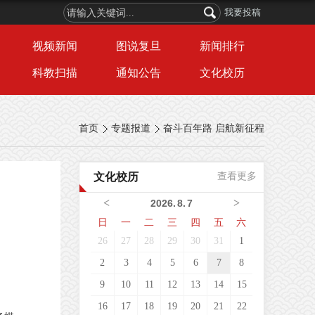
我要投稿
视频新闻
图说复旦
新闻排行
科教扫描
通知公告
文化校历
首页
专题报道
奋斗百年路 启航新征程
文化校历
查看更多
<
>
2026
.
8
.
7
日
一
二
三
四
五
六
26
27
28
29
30
31
1
2
3
4
5
6
7
8
9
10
11
12
13
14
15
16
17
18
19
20
21
22