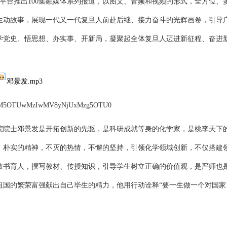
方平台推出100集融媒体系列报道，以图文、音频和视频的形式，全方位、
生动故事，展现一代又一代复旦人前赴后继、接力奋斗的光辉画卷，引导
学党史、悟思想、办实事、开新局，凝聚起全体复旦人迈进新征程、奋进
邓景发.mp3
aid=MjM5OTUwMzIwMV8yNjUxMzg5OTU0
院院士邓景发是开拓创新的先驱，是科研成就等身的化学家，是桃李天下
，朴实的精神，不灭的热情，不懈的坚持，引领化学领域创新，不仅搭建
教书育人，撰写教材、传授知识，引导学生树立正确的价值观，是严师也
祖国的繁荣富强献出自己毕生的精力，他用行动诠释“要一生做一个对国家