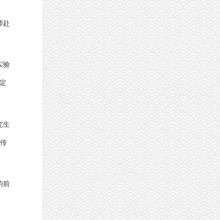
师赴
实验
定
究生
地传
的前