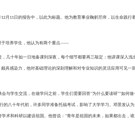
年
月
日的报告中，以此为标题。他为教育事业鞠躬尽瘁，以生命践行
12
11
对于培养学生，他认为有两个重点——
责，几十年如一日地备课到深夜，每个细节都要再三敲定；他讲课深入浅
懂、颇具感染力，他对基础理论的深刻理解和对专业知识的灵活应用可见一
。
谈会与学生交流，在做学问之前，学生们需要回答
“为什么要读研”“如何做
盛行的八十年代初，许多同学准备托福考试，影响了大学学习。邓景发认为
好学术和科研以建设祖国。他曾说：“青年是祖国的未来，如果都出去，谁