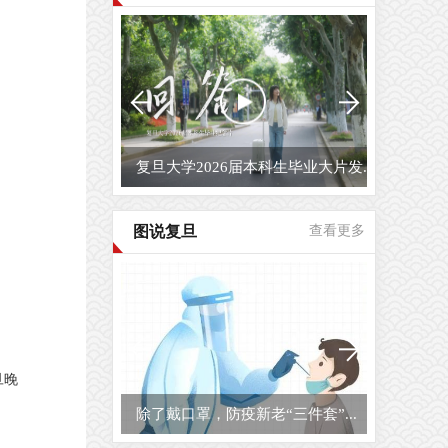
复旦大学2026届本科生毕业大片发...
图说复旦
查看更多
旦晚
除了戴口罩，防疫新老“三件套”...