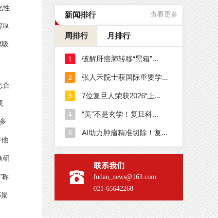
化性
新闻排行
查看更多
醇制
周排行
月排行
属吸
态合
观
多
年他
换研
联系我们
fudan_news@163.com
”称
021-65642268
邓景