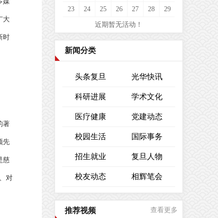
多媒
23
24
25
26
27
28
29
广大
近期暂无活动！
新时
新闻分类
头条复旦
光华快讯
科研进展
学术文化
医疗健康
党建动态
的著
校园生活
国际事务
领先
招生就业
复旦人物
是慈
校友动态
相辉笔会
、对
推荐视频
查看更多