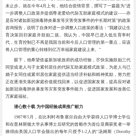
未止步。就在今年4月上旬，他结合疫情背景，撰写了一篇题为“进
一步调整人口政策并提倡尊老爱幼代际互助家庭模式的建议——亦
是应对诸如新冠病毒肺炎暴发等灾害突发事件的中长期对策”的政策
咨询报告，说明了自身对进一步调整人口政策的看法：“我建议让生
育决策回归家庭并鼓励二孩。我认为，中国早已进入低生育率时
代，生育控制已不再是我国当前和今后人口管理的第一重点，应该
将人口管理的重心转移到亿万幸福家庭建设上来。”
眼下，他希望借鉴新加坡政府的成功经验，尽快实施鼓励三代
同堂或老人与子女紧邻居住的代际互助家庭模式政策，为老人与已
婚子女同住或紧邻居住家庭提供适当经济补贴和精神奖励，努力把
正在逐渐失落的家庭价值观找回来，以促进国家发展，提高应对诸
如新冠病毒肺炎暴发等灾害突发事件能力，促进国家发展和改善亿
万家庭福祉。
潜心数十载 为中国经验成果推广献力
1987年5月，在比利时布鲁塞尔自由大学获得人口学博士学位
和在普林斯顿大学从事博士后研究的曾毅作为首位亚裔获奖者一举
摘得由美国人口学会颁出的每年只授予1-2人的“汤姆斯（Dorothy