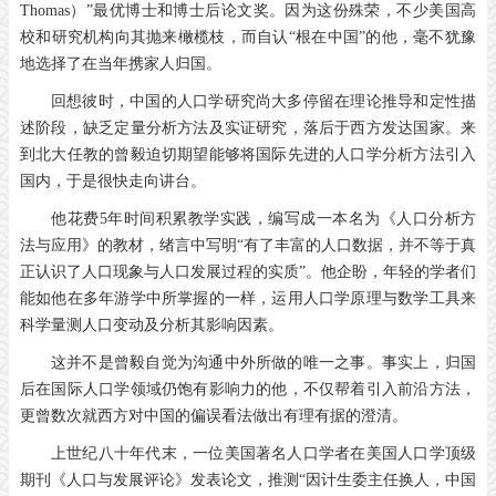
Thomas）”最优博士和博士后论文奖。因为这份殊荣，不少美国高
校和研究机构向其抛来橄榄枝，而自认“根在中国”的他，毫不犹豫
地选择了在当年携家人归国。
回想彼时，中国的人口学研究尚大多停留在理论推导和定性描
述阶段，缺乏定量分析方法及实证研究，落后于西方发达国家。来
到北大任教的曾毅迫切期望能够将国际先进的人口学分析方法引入
国内，于是很快走向讲台。
他花费5年时间积累教学实践，编写成一本名为《人口分析方
法与应用》的教材，绪言中写明“有了丰富的人口数据，并不等于真
正认识了人口现象与人口发展过程的实质”。他企盼，年轻的学者们
能如他在多年游学中所掌握的一样，运用人口学原理与数学工具来
科学量测人口变动及分析其影响因素。
这并不是曾毅自觉为沟通中外所做的唯一之事。事实上，归国
后在国际人口学领域仍饱有影响力的他，不仅帮着引入前沿方法，
更曾数次就西方对中国的偏误看法做出有理有据的澄清。
上世纪八十年代末，一位美国著名人口学者在美国人口学顶级
期刊《人口与发展评论》发表论文，推测“因计生委主任换人，中国