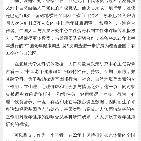
基于课题研究，曾毅早在上世纪九十年代末就通过科学测算预
见到中国将面临人口老化的严峻挑战。他决心采取一项行动，这便
是已进行8次、调研地横跨全国23个省市自治区、累积已经入户访
问人次达到11.3万人次的“中国老年健康调查”。曾毅的志同道合合
作者、中国人口与发展研究中心主任贺丹和副主任张许颖等积极努
力，已经筹得更多经费，与曾毅团队密切合作，准备将2021年上半
年进行的“中国老年健康调查”第9次调查进一步扩展为覆盖全国所有
31个省市自治区。
在复旦大学文科资深教授、人口与发展政策研究中心主任彭希
哲看来，“中国老年健康调查”的独特性在于持续、长期、跟踪，并
且跨学科。为了帮助探索基因和行为、社会、自然环境等因素的交
互作用，在生理、心理健康和社会参与情况之外，这一项目同时收
集被调查者的遗传样本，和慢性病、健康状况、社会、行为、心
理、饮食营养、环境、存活和死亡等跟踪调查数据，因此衍生了许
多诸如探索基因位点与饮茶，基因类型与高龄老人负面情绪等的交
互作用对老年健康的影响交叉学科研究成果，大大扩展了老年健康
研究的领域。
可以想见，作为一个学者，在22年里保持推进如此体量的全国