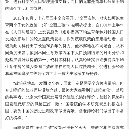
策、进行科学的人口管理提供支持，而目的无非是简单却分量千钧
的四个字：利国益民。
2015年10月，十八届五中全会召开，“全面实施一对夫妇可以生
育两个子女的政策”（即“全面二孩”）被明确提出。自1991年上半年
在《人口与经济》上发表题为《逐步提高平均生育年龄对我国人口
发展的影响》的论文至政策发布，作为该项政策的坚定推动者，曾
毅为此同样付出了长逾20多年的努力。他不懈地在不同场合，从不
同角度出发，依据不同生育政策方案下人口预测结果的对比分析和
赴基层调研取得的第一手资料等材料，认真论证实行逐步提高平均
生育年龄的城乡普遍二孩政策在控制人口过快增长、促进社会经济
和幸福家庭发展等各个方面比一孩为主政策要好得多。
“政策落地牵一发而动全身，国家一定是需要全方位考量的。但
奔走呼吁的曾老师从没放弃过，最终大家都看到了政策变化”。曾毅
的共事者、北京大学国家发展研究院院长姚洋评价，曾毅的风格和
国发院做研究的风格正好一致：“国发院的学术研究就是扎根在中
国，要为中国的历史进程改革做出贡献。曾老师给我们做出了非常
好的榜样。”
而即便是在“全面二孩”政策已推开的今天，曾毅的相关探索亦