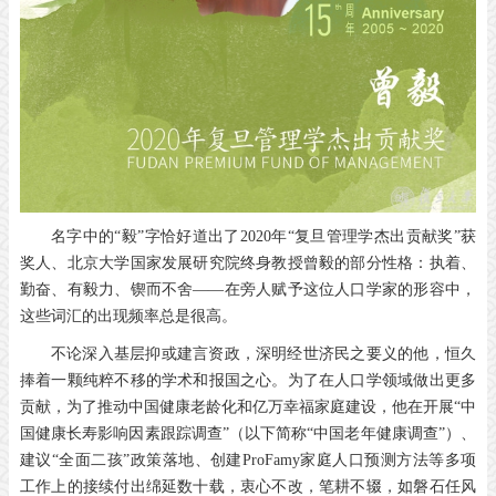
名字中的“毅”字恰好道出了2020年“复旦管理学杰出贡献奖”获
奖人、北京大学国家发展研究院终身教授曾毅的部分性格：执着、
勤奋、有毅力、锲而不舍——在旁人赋予这位人口学家的形容中，
这些词汇的出现频率总是很高。
不论深入基层抑或建言资政，深明经世济民之要义的他，恒久
捧着一颗纯粹不移的学术和报国之心。为了在人口学领域做出更多
贡献，为了推动中国健康老龄化和亿万幸福家庭建设，他在开展“中
国健康长寿影响因素跟踪调查”（以下简称“中国老年健康调查”）、
建议“全面二孩”政策落地、创建ProFamy家庭人口预测方法等多项
工作上的接续付出绵延数十载，衷心不改，笔耕不辍，如磐石任风