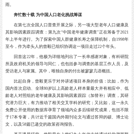
雨。
奔忙数十载 为中国人口老化挑战筹谋
在第七次全国人口普查开展之际，另一项大型老年人口健康及
其影响因素跟踪调查：第九次“中国老年健康调查”正在筹备于2021
年上半年进行。为了探索中国人群健康长寿之保障机制，自1998年
至今，作为牵头人的曾毅已组织协调这一项目走过22个年头。
回首这22年，他极为详细地列出了一长串感谢对象，有科研院
所及政府机关的领导与同仁，也包括参与调查的基层工作人员，及
受访老人与家属。其中，唯独自身的付出被寥寥几语概括。
比起自身，曾毅更乐于对外讲述项目本身的价值：比如，作为
国内首次启动、全球80岁以上高龄老人样本量最大并有相应中、低
龄老人对照组的老年健康及其影响因素跟踪（加替补）调查，其研
究潜力巨大，有力推动了相关交叉学科的研究；又比如，这一永久
免费公开使用的数据库孕育了领域内众多后续研究成果，包括不限
于17本专著，共计近千篇国内外期刊论文与通过答辩的硕、博士论
文，以及58篇已递交的政策咨询报告。