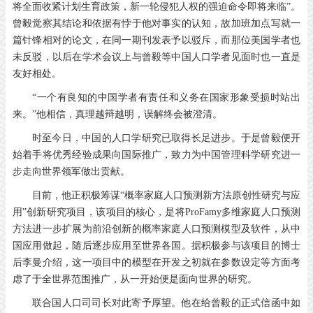
将全面收紧计划生育政策，新一轮侵犯人权的强迫命令即将来临”。
曾毅觉察其结论和依据有悖于他对事实的认知，故加班加点写就一
篇针锋相对的论文，在同一期刊发表予以驳斥，而那位美国学者也
未反驳，以后在学术会议上与曾毅等中国人口学者见面时也一直是
友好相处。
“一个有良知的中国学者有责任和义务在国家形象受损时站出
来。”他相信，真理越辩越明，误解终会被澄清。
时至今日，中国的人口学研究已取得长足进步。于是曾毅便开
始着手将优秀经验成果向国际推广，致力为中国管理科学研究进一
步走向世界领军做出贡献。
目前，他正积极筹谋“概率家庭人口预测新方法原创性研究与应
用”创新研究项目，该项目的核心，是将ProFamy多维家庭人口预测
方法进一步扩展为前沿创新的概率家庭人口预测模型及软件，从中
国应用做起，随后逐步应用至世界各国。据积极参与该项目的博士
后李曼介绍，这一项目中的模型在开发之初就在参数设定等方面考
虑了于全世界范围推广，从一开始便是面向世界的研究。
联合国人口司司长对此寄予厚望。他在给曾毅的正式信函中如