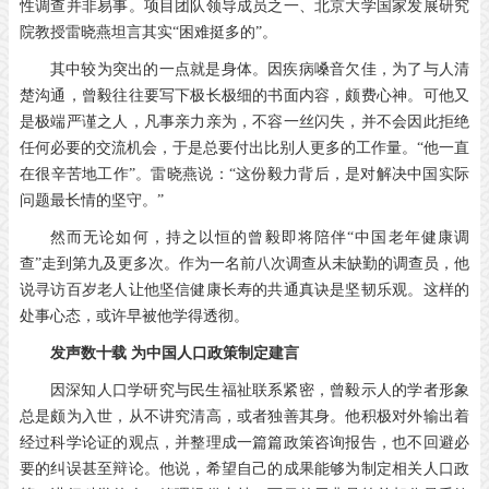
性调查并非易事。项目团队领导成员之一、北京大学国家发展研究
院教授雷晓燕坦言其实“困难挺多的”。
其中较为突出的一点就是身体。因疾病嗓音欠佳，为了与人清
楚沟通，曾毅往往要写下极长极细的书面内容，颇费心神。可他又
是极端严谨之人，凡事亲力亲为，不容一丝闪失，并不会因此拒绝
任何必要的交流机会，于是总要付出比别人更多的工作量。“他一直
在很辛苦地工作”。雷晓燕说：“这份毅力背后，是对解决中国实际
问题最长情的坚守。”
然而无论如何，持之以恒的曾毅即将陪伴“中国老年健康调
查”走到第九及更多次。作为一名前八次调查从未缺勤的调查员，他
说寻访百岁老人让他坚信健康长寿的共通真诀是坚韧乐观。这样的
处事心态，或许早被他学得透彻。
发声数十载 为中国人口政策制定建言
因深知人口学研究与民生福祉联系紧密，曾毅示人的学者形象
总是颇为入世，从不讲究清高，或者独善其身。他积极对外输出着
经过科学论证的观点，并整理成一篇篇政策咨询报告，也不回避必
要的纠误甚至辩论。他说，希望自己的成果能够为制定相关人口政