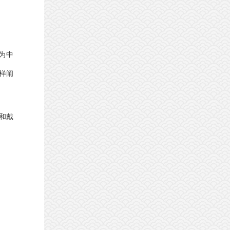
为中
样阐
和戴