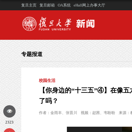
复旦主页
复旦邮箱
OA系统
eHall网上办事大厅
专题报道
校园生活
【你身边的“十三五”④】在像
了吗？
作者：
金雨丰、张晋川
视频：
赵茜、韦盼盼
来源：
2323