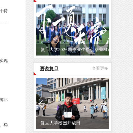
个特
……
复旦大学2026届毕业生原创毕业MV...
实现
图说复旦
查看更多
施比
复旦大学校园开放日
、稳