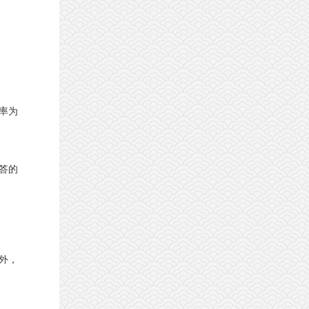
率为
答的
外，