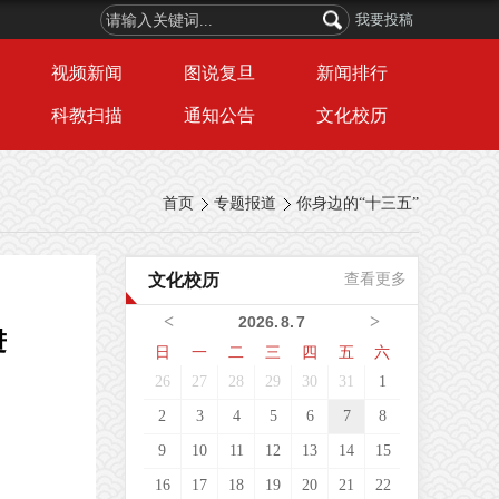
我要投稿
视频新闻
图说复旦
新闻排行
科教扫描
通知公告
文化校历
首页
专题报道
你身边的“十三五”
文化校历
查看更多
<
>
2026
.
8
.
7
进
日
一
二
三
四
五
六
26
27
28
29
30
31
1
2
3
4
5
6
7
8
9
10
11
12
13
14
15
16
17
18
19
20
21
22