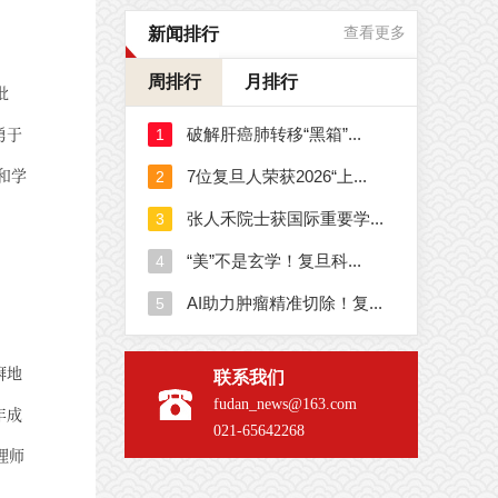
新闻排行
查看更多
周排行
月排行
批
勇于
和学
湃地
联系我们
fudan_news@163.com
年成
021-65642268
理师