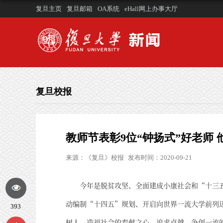
复旦主页
复旦邮箱
OA系统
eHall网上办事大厅
复旦校报
教师节表彰9位“钟扬式”好老师
来源：
《复旦》校报
发布时间：2020-09-21
今年是脱贫攻坚、全面建成小康社会和“十三
动编制“十四五”规划、开启向世界一流大学前列
393
树人、造福社会的奉献之心，追求卓越、争创一流