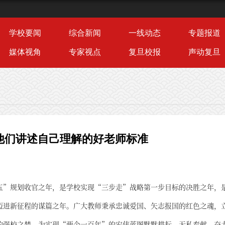
学校要闻
综合新闻
一线动态
专题报道
媒体视角
专家视点
复旦校报
声动复旦
 他们讲述自己理解的好老师标准
五”规划收官之年，是学校实现“三步走”战略第一步目标的决胜之年，
迈进新征程的谋篇之年。广大教师秉承忠诚爱国、矢志报国的红色之魂，
的强校之梦，为实现“两个一百年”的宏伟蓝图默默耕耘、无私奉献、奋