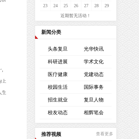
23
24
25
26
27
28
29
近期暂无活动！
新闻分类
头条复旦
光华快讯
科研进展
学术文化
一，
医疗健康
党建动态
为上
校园生活
国际事务
人生
招生就业
复旦人物
校友动态
相辉笔会
推荐视频
查看更多