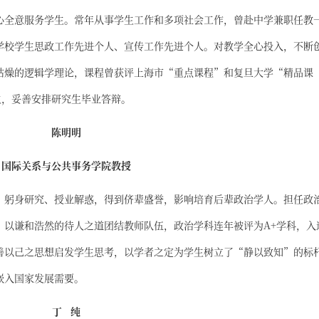
心全意服务学生。常年从事学生工作和多项社会工作，曾赴中学兼职任教
学校学生思政工作先进个人、宣传工作先进个人。对教学全心投入，不断
枯燥的逻辑学理论，课程曾获评上海市“重点课程”和复旦大学“精品课
生，妥善安排研究生毕业答辩。
陈明明
国际关系与公共事务学院教授
。躬身研究、授业解惑，得到侪辈盛誉，影响培育后辈政治学人。担任政
，以谦和浩然的待人之道团结教师队伍，政治学科连年被评为A+学科，入
善以己之思想启发学生思考，以学者之定为学生树立了“静以致知”的标
嵌入国家发展需要。
丁 纯