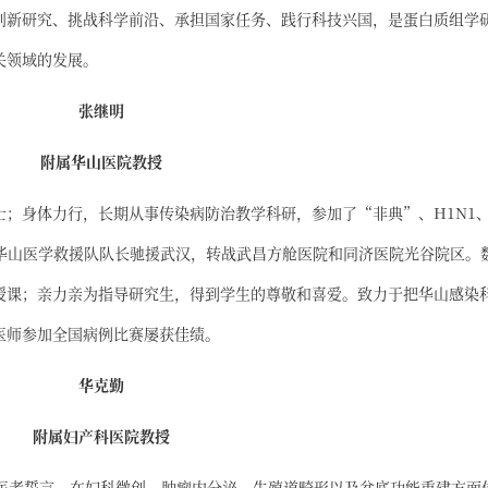
创新研究、挑战科学前沿、承担国家任务、践行科技兴国，是蛋白质组学
关领域的发展。
张继明
附属华山医院教授
；身体力行，长期从事传染病防治教学科研，参加了“非典”、H1N1
为华山医学救援队队长驰援武汉，转战武昌方舱医院和同济医院光谷院区。
授课；亲力亲为指导研究生，得到学生的尊敬和喜爱。致力于把华山感染
医师参加全国病例比赛屡获佳绩。
华克勤
附属妇产科医院教授
践医者誓言。在妇科微创、肿瘤内分泌、生殖道畸形以及盆底功能重建方面