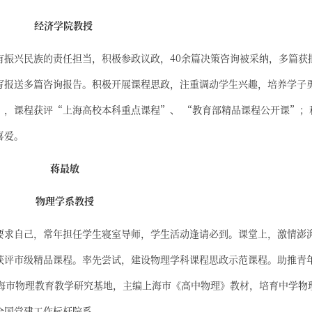
经济学院教授
有振兴民族的责任担当，积极参政议政，40余篇决策咨询被采纳，多篇获
写报送多篇咨询报告。积极开展课程思政，注重调动学生兴趣，培养学子
”，课程获评“上海高校本科重点课程”、 “教育部精品课程公开课”；
喜爱。
蒋最敏
物理学系教授
要求自己，常年担任学生寝室导师，学生活动逢请必到。课堂上，激情澎
获评市级精品课程。率先尝试，建设物理学科课程思政示范课程。助推青
上海市物理教育教学研究基地，主编上海市《高中物理》教材，培育中学物
全国党建工作标杆院系。