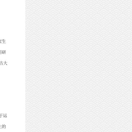
究生
用研
古大
于运
生的