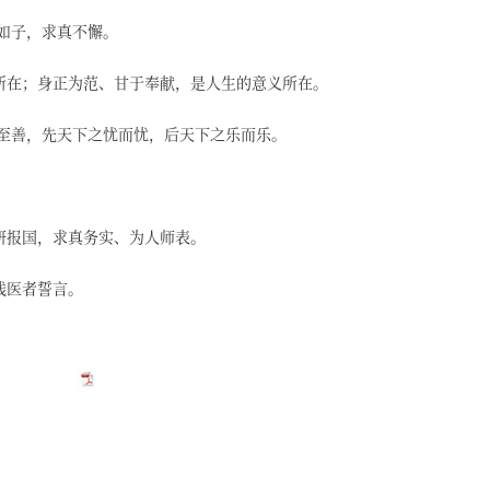
如子，求真不懈。
所在；身正为范、甘于奉献，是人生的意义所在。
于至善，先天下之忧而忧，后天下之乐而乐。
研报国，求真务实、为人师表。
践医者誓言。