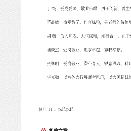
丁 纯：爱党爱国，敬业乐群，勇于创新，爱生
蒋最敏：热爱教学、作育栋梁，是老师的价值
胡 薇：为人师表，大气谦和，知行合一，止
陆豪杰：爱岗敬业，追求卓越，忘我奉献。
张继明：爱岗敬业、潜心育人，锐意进取、科
华克勤：以身体力行展师者风范，以大医精诚
复旦-11-1_pdf.pdf
相关文章