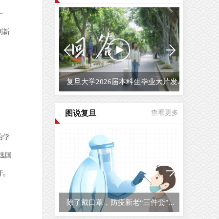
一
创新
复旦大学2026届本科生毕业大片发...
图说复旦
查看更多
治学
选国
杆。
除了戴口罩，防疫新老“三件套”...