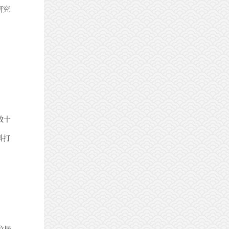
研究
、
数十
科打
位居