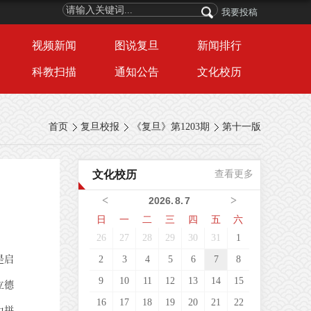
我要投稿
视频新闻
图说复旦
新闻排行
科教扫描
通知公告
文化校历
首页
复旦校报
《复旦》第1203期
第十一版
文化校历
查看更多
<
>
2026
.
8
.
7
日
一
二
三
四
五
六
26
27
28
29
30
31
1
是启
2
3
4
5
6
7
8
9
10
11
12
13
14
15
立德
16
17
18
19
20
21
22
力拼