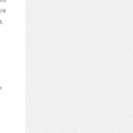
引导
睦，
学
。