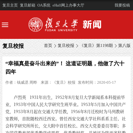
复旦主页
复旦邮箱
OA系统
eHall网上办事大厅
我要投稿
复旦校报
首页
复旦校报
《复旦》第1198期
第八版
“幸福真是奋斗出来的”！ 这道证明题，他做了六十
四年
作者：
钱威丞 周晔
来源：
《复旦》校报
发布时间：2020-05-17
卢烈英 1931年出生，1952年8月复旦大学新闻系本科提前毕
业，1953年中国人民大学研究生班毕业。1953年5月加入中国共产
党，1953年8月起在交通大学任教，1956年8月迁校时为马列教研
室教师，首批随校西迁西安。曾任西安交通大学社科系系主任、社
会科学研究所所长，交大附中首任校长、西交大党委委员等职；多
次荣获教育部优秀教学成果奖、优秀教材奖，并被评为陕西省科教