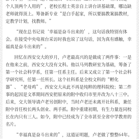
个人顶两个人用的”，老校长程士英亲自上讲台讲基础课，哪边缺
老师就得顶上。筹备新专业“是白手起家，所以要搞教案搞教材，
定教学计划，找教师。”
“现在总书记说‘幸福是奋斗出来的’，这句话我特别有体
会。在接受中央电视台采访时我也说了这句话，因为真有感触，幸
福真是奋斗出来的”。
回忆在西安交大的岁月，卢老最高兴的是做成了两件事：一是
在他来之前，西安交大没有文科。他以马列教研室为基础，筹备了
第一个社会科学系，任第一任系主任。后来又成立了第一个社会科
学研究所，任第一任所长。这个社科系是全校文科的“孵化
器”、“老母鸡”，西安交大从此不再是纯粹的理科院校；第二件
事的起因是文革期间西安把原来的附中收归市里并改为八十三中。
后来，交大领导请卢老另创附中，当时卢老还未离开社科系，兼任
附中首任校长两头创业、两手抓。附中重建初期，有生力量连同校
长在内只有三人。如今，附中已经成为了全市甚至全省中学教育的
名片。
“幸福真是奋斗出来的”，这道证明题，卢老做了整整64年。