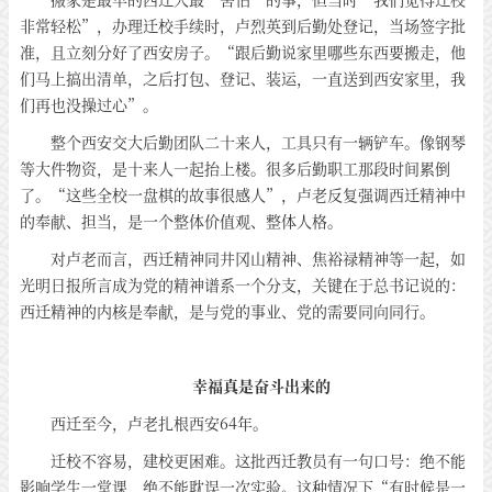
非常轻松”，办理迁校手续时，卢烈英到后勤处登记，当场签字批
准，且立刻分好了西安房子。“跟后勤说家里哪些东西要搬走，他
们马上搞出清单，之后打包、登记、装运，一直送到西安家里，我
们再也没操过心”。
整个西安交大后勤团队二十来人，工具只有一辆铲车。像钢琴
等大件物资，是十来人一起抬上楼。很多后勤职工那段时间累倒
了。“这些全校一盘棋的故事很感人”，卢老反复强调西迁精神中
的奉献、担当，是一个整体价值观、整体人格。
对卢老而言，西迁精神同井冈山精神、焦裕禄精神等一起，如
光明日报所言成为党的精神谱系一个分支，关键在于总书记说的：
西迁精神的内核是奉献，是与党的事业、党的需要同向同行。
幸福真是奋斗出来的
西迁至今，卢老扎根西安64年。
迁校不容易，建校更困难。这批西迁教员有一句口号：绝不能
影响学生一堂课，绝不能耽误一次实验。这种情况下“有时候是一