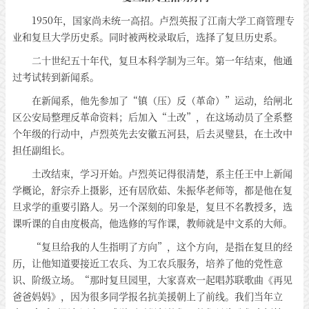
1950年，国家尚未统一高招。卢烈英报了江南大学工商管理专
业和复旦大学历史系。同时被两校录取后，选择了复旦历史系。
二十世纪五十年代，复旦本科学制为三年。第一年结束，他通
过考试转到新闻系。
在新闻系，他先参加了“镇（压）反（革命）”运动，给闸北
区公安局整理反革命资料；后加入“土改”，在这场动员了全系整
个年级的行动中，卢烈英先去安徽五河县，后去灵璧县，在土改中
担任副组长。
土改结束，学习开始。卢烈英记得很清楚，系主任王中上新闻
学概论，舒宗乔上摄影，还有居欣茹、朱振华老师等，都是他在复
旦求学的重要引路人。另一个深刻的印象是，复旦不名教授多，选
课听课的自由度极高，他选修的写作课，教师就是中文系的大师。
“复旦给我的人生指明了方向”，这个方向，是指在复旦的经
历，让他知道要接近工农兵、为工农兵服务，培养了他的党性意
识、阶级立场。“那时复旦园里，大家喜欢一起唱苏联歌曲《再见
爸爸妈妈》，因为很多同学报名抗美援朝上了前线。我们当年立