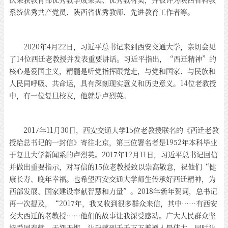
系统优秀共产党员、陕西省优秀教师、先进教育工作者等。
2020年4月22日，习近平总书记来到西安交通大学，亲切会见
了14位西迁老教授并发表重要讲话。习近平指出，“西迁精神”的
核心是爱国主义，精髓是听党指挥跟党走，与党和国家、与民族和
人民同呼吸、共命运，具有深刻现实意义和历史意义。14位老教授
中，有一位复旦校友，他就是卢烈英。
2017年11月30日，西安交通大学15位老教授联名的《西迁老教
授给总书记的一封信》寄往北京，第三位署名者是1952年本科毕业
于复旦大学新闻系的卢烈英。2017年12月11日，习近平总书记回信
并做出重要指示，对写信的15位老教授致以崇高敬意，祝他们“健
康长寿、晚年幸福。也希望西安交通大学师生传承好西迁精神，为
西部发展、国家建设奉献智慧和力量”。2018年新年贺词，总书记
再一次提及，“2017年，我又收到很多群众来信，其中……有西安
交大西迁的老教授……他们的故事让我深受感动。广大人民群众坚
持爱国奉献，无怨无悔，让我感到千千万万普通人最伟大，同时让