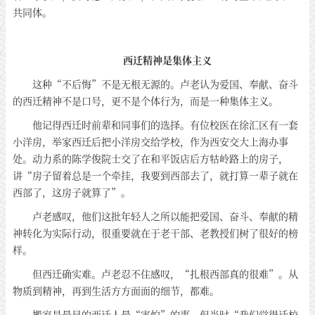
共同体。
西迁精神是集体主义
这种“不后悔”不是无根无源的。卢老认为爱国、奉献、奋斗
的西迁精神不是口号，更不是个体行为，而是一种集体主义。
他记得西迁时前辈和同事们的选择。有位校医在徐汇区有一套
小洋房，举家西迁后把小洋房交给学校，作为西安交大上海办事
处。动力系的陈学俊院士交了在和平饭店后方牯岭路上的房子，
讲“房子留着总是一个牵挂，我要到西部去了，就打算一辈子就在
西部了，这房子就算了”。
卢老感叹，他们这批年轻人之所以能把爱国、奋斗、奉献的精
神转化为实际行动，很重要就在于老干部、老教授们树了很好的榜
样。
但西迁确实难。卢老忍不住感叹，“扎根西部真的很难”。从
物质到精神，再到生活方方面面的细节，都难。
搬家是最早的西迁人最“害怕”的事，但当时“我们觉得迁校