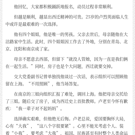
他回忆，大家都积极踊跃地报名，动员过程非常顺利。
但越是顺利，越显出西迁精神的可贵。25岁的卢烈英面临人生
中或许是最艰难的一次选择。
他有四个姐姐，他是唯一的男孩。父亲去世后，母亲随他在大
沽路家中生活。此时，四个姐姐因工作去了外地，分别在青岛、北
京、沈阳和南京成了家。
母亲不愿意去西部，但留下“就没人管她，因为一直是我们俩
在一起生活。”同时，房子也是个大问题，西迁就要交掉。
交大党委副书记曾单独找他谈过一次话，表示组织可以照顾他
留在上海。“不用照顾”，他当场答复。
在南京的三姐向组织汇报了难处，调回上海。他把母亲交托给
了三姐。随后交了房子，成为西迁史上首批教师。卢老至今怀有歉
疚：“我一辈子对不起妈妈”。
选择确实艰难，但他绝无后悔。卢老总说，爱国要胸怀大局，
心有“大我”，“这八个字很要紧”。心里不能光考虑个人、装
着“小我”，要考虑“大我”，祖国、民族甚至有时整个人类命运