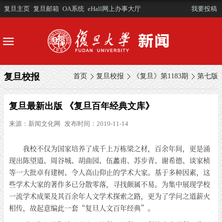
复旦主页
复旦邮箱
OA系统
eHall网上办事大厅
我要投稿
复旦校报
首页
复旦校报
《复旦》第1183期
第七版
复旦最新出版 《复旦百年经典文库》
来源：
新闻文化网
发布时间：2019-11-14
我校不仅为国家培养了成千上万栋梁之材，百余年间，更是涌
现出陈望道、周谷城、胡曲园、伍蠡甫、苏步青、谢希德、谈家桢
等一大批卓有建树、令人高山仰止的学术大家。基于多种因素，这
些学术大家的著作多已分散零落，寻找颇属不易。为集中展现学校
一流学术成果及其百余年人文学术探索之路，更为了学问之道薪火
相传，故起意编此一套“复旦人文百年经典”。