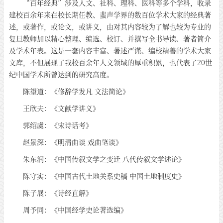
“百年经典”涉及人文、社科、理科、医科等多个学科，收录
建校百余年来在校长期任教、蜚声学界的数百位学术大家的经典著
述，或著作，或论文，或讲义，由对其内容较为了解也较为专业的
复旦教师加以精心整理、编选、校订、并撰写全书导读、著者简介
及学术年表。这是一套内容丰富、著述严谨、编校精善的学术大家
文库，不但展现了我校百余年人文领域的厚重积累，也代表了20世
纪中国学术所曾达到的研究高度。
陈望道：《修辞学发凡 文法简论》
王欣夫：《文献学讲义》
郭绍虞：《宋诗话考》
赵景深：《明清曲谈 戏曲笔谈》
朱东润：《中国传叙文学之变迁 八代传叙文学述论》
陈守实：《中国古代土地关系史稿 中国土地制度史》
陈子展：《诗经直解》
周予同：《中国经学史论著选编》