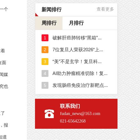
新闻排行
查看更多
一个
周排行
月排行
在着
在面
闻媒
究也
联系我们
生了
fudan_news@163.com
021-65642268
，报
知道