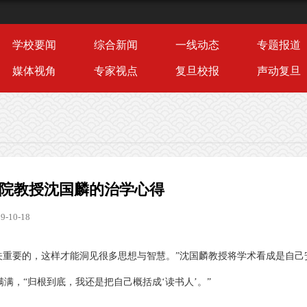
学校要闻
综合新闻
一线动态
专题报道
媒体视角
专家视点
复旦校报
声动复旦
学院教授沈国麟的治学心得
-10-18
关重要的，这样才能洞见很多思想与智慧。
”
沈国麟教授将学术看成是自己
满满，
“
归根到底，我还是把自己概括成
‘
读书人
’
。
”