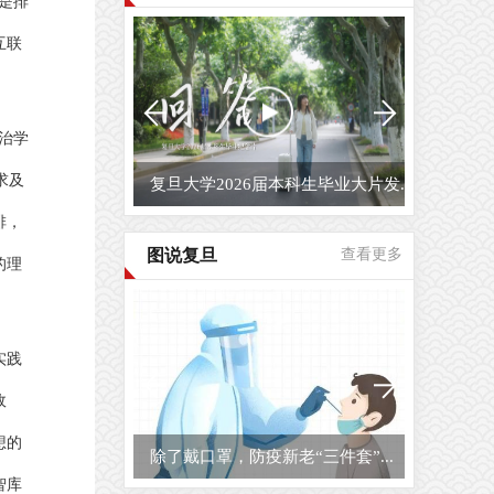
是排
互联
治学
求及
复旦大学2026届本科生毕业大片发...
排，
图说复旦
查看更多
的理
实践
政
想的
除了戴口罩，防疫新老“三件套”...
智库