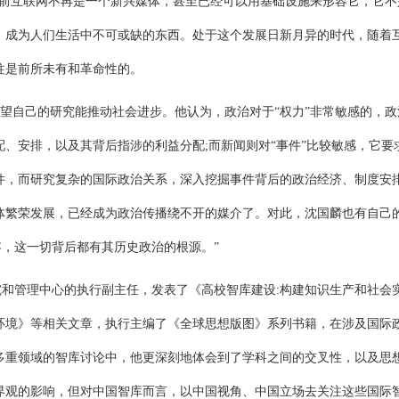
前互联网不再是一个新兴媒体，甚至已经可以用基础设施来形容它，它不
，成为人们生活中不可或缺的东西。处于这个发展日新月异的时代，随着
往是前所未有和革命性的。
望自己的研究能推动社会进步。他认为，政治对于
“
权力
”
非常敏感的，政
配、安排，以及其背后指涉的利益分配
;
而新闻则对
“
事件
”
比较敏感，它要
件，而研究复杂的国际政治关系，深入挖掘事件背后的政治经济、制度安
体繁荣发展，已经成为政治传播绕不开的媒介了。对此，沈国麟也有自己
容，这一切背后都有其历史政治的根源。
”
究和管理中心的执行副主任，发表了《高校智库建设
:
构建知识生产和社会
环境》等相关文章，执行主编了《全球思想版图》系列书籍，在涉及国际
多重领域的智库讨论中，他更深刻地体会到了学科之间的交叉性，以及思
界观的影响，但对中国智库而言，以中国视角、中国立场去关注这些国际