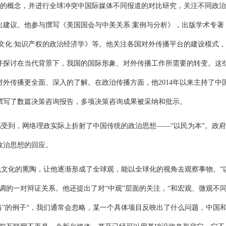
的概念，并进行全球冲突中国际媒体不同报道的对比研究，关注不同政治
出建议。他参与撰写《美国国会与中美关系
:
案例与分析》，出版学术专著
文化
:
知识产权的政治经济学》等。他关注各国对外传播平台的建设模式，
并探讨在当代背景下，我国的国际形象、对外传播工作所需要的转变。这
对外传播更全面、深入的了解。在政治传播方面，他
2014
年以来主持了中
撰写了数篇决策咨询报告，多项决策咨询成果被采纳和批示。
感受到，网络理政实际上折射了中国传统的政治思想
——“
以民为本
”
。政府
政治思想的回应。
元文化的熏陶，让他逐渐形成了全球观，能以全球化的视角去观察事物。
“
调的一对辩证关系。他还提出了对
“
中观
”
层面的关注，
“
和宏观、微观不
路
”
的例子
“
，我们通常会忽略，某一个具体项目反映出了什么问题，中国