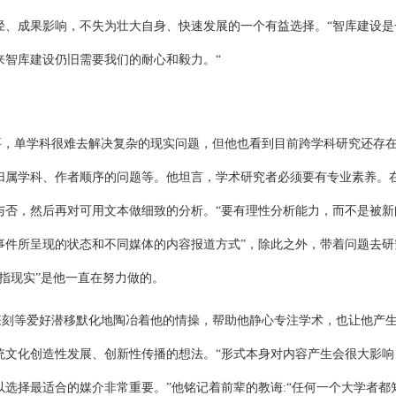
径、成果影响，不失为壮大自身、快速发展的一个有益选择。
“
智库建设是
来智库建设仍旧需要我们的耐心和毅力。
“
要，单学科很难去解决复杂的现实问题，但他也看到目前跨学科研究还存
归属学科、作者顺序的问题等。他坦言，学术研究者必须要有专业素养。
与否，然后再对可用文本做细致的分析。
“
要有理性分析能力，而不是被新
事件所呈现的状态和不同媒体的内容报道方式
”
，除此之外，带着问题去研
指现实
”
是他一直在努力做的。
篆刻等爱好潜移默化地陶冶着他的情操，帮助他静心专注学术，也让他产
统文化创造性发展、创新性传播的想法。
“
形式本身对内容产生会很大影响
以选择最适合的媒介非常重要。
”
他铭记着前辈的教诲
:“
任何一个大学者都