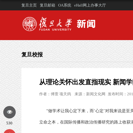
复旦主页
复旦邮箱
OA系统
eHall网上办事大厅
复旦校报
从理论关怀出发直指现实 新闻
作者：
傅萱 项天鸽
来源：
新闻文化网
发布时间：2019
“
做学术让我心定下来，而
‘
心定
’
对我来说是至
立命之本，在国际传播和政治传播研究的路上收获
530