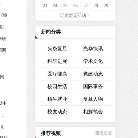
、
23
24
25
26
27
28
29
《镜
近期暂无活动！
以
新闻分类
些研
头条复旦
光华快讯
国网
科研进展
学术文化
医疗健康
党建动态
网
校园生活
国际事务
招生就业
复旦人物
以中
校友动态
相辉笔会
同，
和沿
推荐视频
查看更多