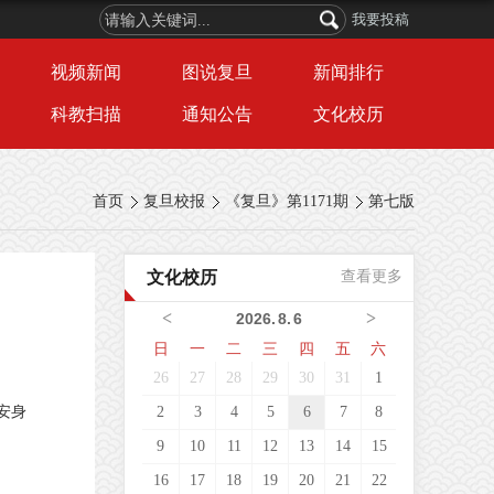
我要投稿
视频新闻
图说复旦
新闻排行
科教扫描
通知公告
文化校历
首页
复旦校报
《复旦》第1171期
第七版
文化校历
查看更多
<
>
2026
.
8
.
6
日
一
二
三
四
五
六
26
27
28
29
30
31
1
安身
2
3
4
5
6
7
8
9
10
11
12
13
14
15
16
17
18
19
20
21
22