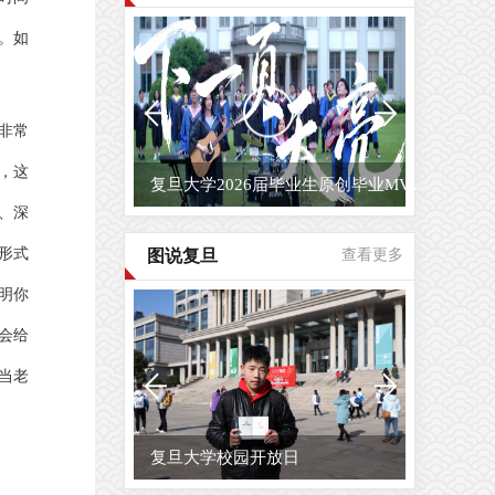
。如
非常
，这
复旦大学2026届毕业生原创毕业MV...
、深
形式
图说复旦
查看更多
明你
会给
当老
复旦大学校园开放日