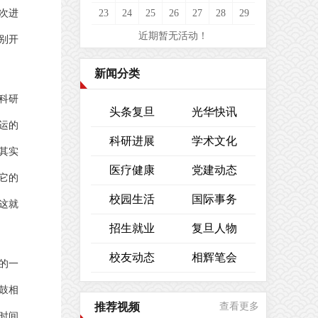
次进
23
24
25
26
27
28
29
近期暂无活动！
别开
新闻分类
科研
头条复旦
光华快讯
运的
科研进展
学术文化
其实
医疗健康
党建动态
它的
校园生活
国际事务
这就
招生就业
复旦人物
校友动态
相辉笔会
的一
鼓相
推荐视频
查看更多
时间