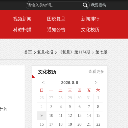
我要投稿
视频新闻
图说复旦
新闻排行
科教扫描
通知公告
文化校历
首页
复旦校报
《复旦》第1174期
第七版
文化校历
查看更多
<
>
2026
.
8
.
9
日
一
二
三
四
五
六
26
27
28
29
30
31
1
2
3
4
5
6
7
8
辞的
9
10
11
12
13
14
15
16
17
18
19
20
21
22