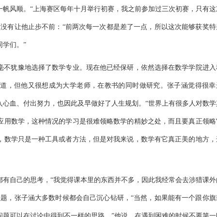
一帆风顺。
“
上海赛区每年十月举行初赛，我之前参加过三次初赛，只有这
却没有让他止步不前：
“
前两次每一次都是差了一点，所以这次能够获奖特
同学们。
”
毫不犹豫地选择了数学专业。现在他已经保研，依然选择在数学学院进入
道，但他又很想成为大学老师，在教书的同时做研究。张子涵觉得很幸
入心血、付出努力，也因此及早做好了人生规划。
“
世界上有很多人对数学
应用数学，这种情况的学习是很难领略数学的精妙之处，而且要真正领略
，数学只是一种工具或者方法，但是对我来说，数学有它真正美的地方，
都有自己的思考，
“
我觉得课本里的东西并不多，因此我经常会去涉猎课外
难题，张子涵大多数时候都会自己沉心钻研，
“
当然，如果能有一个跟你旗
问题可以在讨论中得到不一样的思路。
”
他说，在遇到困难的时候不要第一