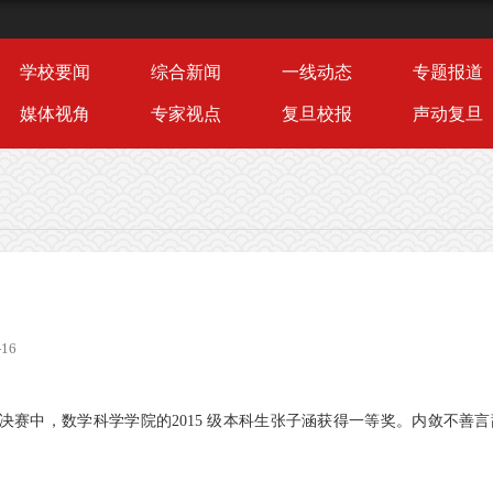
学校要闻
综合新闻
一线动态
专题报道
媒体视角
专家视点
复旦校报
声动复旦
16
决赛中，数学科学学院的
2015
级本科生张子涵获得一等奖。内敛不善言