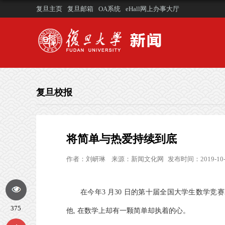
复旦主页
复旦邮箱
OA系统
eHall网上办事大厅
复旦校报
将简单与热爱持续到底
作者：
刘岍琳
来源：
新闻文化网
发布时间：2019-10-
在今年
3
月
30
日的第十届全国大学生数学竞赛
375
他
,
在数学上却有一颗简单却执着的心。