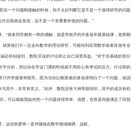
其实一个问题刚接触的时候，你不太好判断它是不是一个值得研究的问题
也许后面就会发现，这不是一个有重要价值的问题。
”
养。
“
很多同学都有一样的感触，就是学校开的许多低年级基础课，老师都
。就算他们不一定走向数学的理论研究，可能转到应用数学或者其他专业
子涵还特别提到，数院开设的讨论班让自己深受其益。
“
对于非基础的部分
有学分的，所以你在学这门课的时候就不用担心有考试的压力。讨论班的
师只作旁观者和指导。因为当你以教授者的身份讲明白了一个问题，就说
参与其中，非常有意义。
”
此外，数院还有大神答疑组织，其中的成员有机
织，可以锻炼我如何把一个问题讲得简单、清楚，也算是间接满足了回我
爱，这份热爱将一直伴随他在数学领域驰骋、远航。