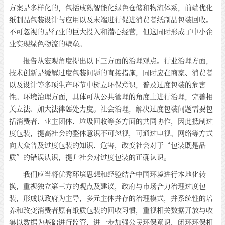
方案是多样化的，包括成熟智能化绿色仓储和物流体系，前端优化
纸制品包装设计与应用以及末端进行促进消费者纸制品包装回收。
不可忽视的是行业的巨大投入和潜心经营，但这同时形成了中小企
业实现绿色物流的壁垒。
报告从宏观角度提出以下三方面的治理观点。行业治理方面，
技术创新是缓解过度包装问题的直接措施，同时应在商家、消费者
以及设计等多项生产环节中树立环保意识，普及过度包装的危害
性。环境治理方面，具体可从公共管理的角度上进行治理，完善相
关立法、加大法律惩处力度。社会治理，解决过度包装问题需要包
括消费者、业主团体、垃圾回收等多方面的共同协作，因此抵制过
度包装，提高社会的整体意识不可忽视，可通过电视、网络等方式
向大众普及过度包装的知识、危害，改变社会对于“包装既是品
质”的错误认识，提升社会对过度包装的正确认识。
我们应当将优秀环境思想和经验结合中国环境进行本地化转
换，重视独立第三方的观点及建议，政府与市场合力治理过度包
装，形成以政府为主导，多元主体并存的治理模式，并系统性的培
养和改变消费者原有纸质包装的回收习惯，重视相关数据开放与收
集以数据为基础进行监管，进一步加强公民环保意识，闭环环保相