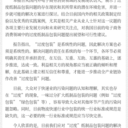
本报告从国内外电子商务消费领域的发展现状切入，展示了过
度纸制品包装问题的存在现状和其所带来的潜在环境危害，并进一
步就可能的解决方案进行探讨。结合目前国内外的相关政策制定经
验以及优秀的实践案例，尤其是相关产业从业人士针对这一议题的
各项主要行业发展方向和未来研究关注点，对我国目前的电子商务
消费领域中的过度纸制品包装问题提出展望和可行性建议。
报告指出，“过度包装”是系统性的问题，因此解决方案也必
须是系统性的。解决问题的责任在系统的每一个环节，各环节必须
明确其责任并承担责任，在互信、互重、互助、互惠的基础上，逐
步推进，达成一致。利益相关方的视角都应当被正确的倾听和理
解，在此基础上建立相互信任和尊重，才能进一步推动全产业链协
作改善“过度包装”问题。
目前，大众对于快递业的污染问题的认知和理解，其实也存
在“过度”的现象，一味过分扩大纸制品包装的问题（例如“过度
包装”“绿色包装”等），容易导致大众对其他环节产生的污染问
题忽略。同时，目前物流快递行业中包装的统一行业标准或规范是
缺失的，这一必要的统一行业标准或规范应当尽快完善。
令人欣喜的是，目前我们应对“过度”纸制品包装问题的解决