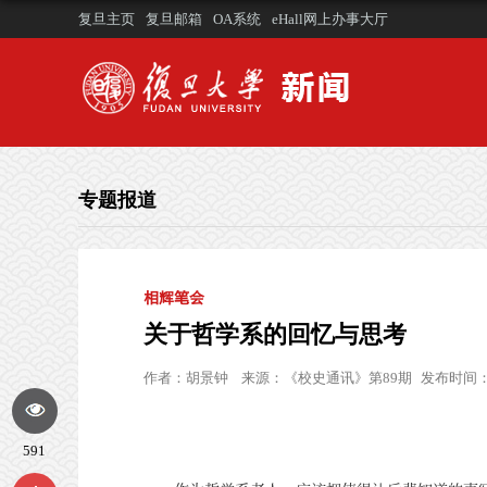
复旦主页
复旦邮箱
OA系统
eHall网上办事大厅
专题报道
相辉笔会
关于哲学系的回忆与思考
作者：
胡景钟
来源：
《校史通讯》第89期
发布时间：20
591