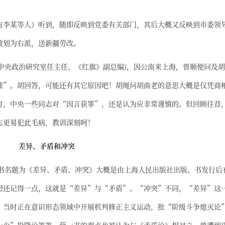
。
有李某等人）听到，随即反映到党委有关部门，其后大概又反映到市委领
被划为右派，送新疆劳改。
任中央政治研究室任主任、《红旗》副总编)，因公南来上海，曾顺便问及
榷”。胡回答，可能还有其它原因吧！胡绳问胡曲老的意思大概是仅凭商
时，中央一些同志对“因言获罪”，还是认为应非常谨慎的。但回顾往昔
志更易犯此毛病，教训深刻呵！
差异、矛盾和冲突
，书名题为《差异、矛盾、冲突》大概是由上海人民出版社出版、书发行后
想还记得一点，这就是“差异”与“矛盾”、“冲突”不同，“差异”这
。当时正在意识形态领域中开展机判修正主义运动，批“阶级斗争熄灭论