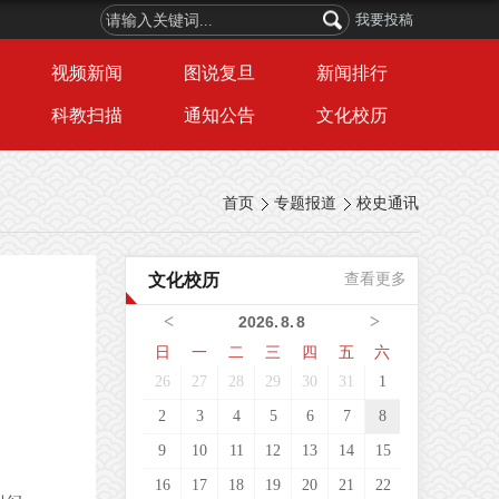
我要投稿
视频新闻
图说复旦
新闻排行
科教扫描
通知公告
文化校历
首页
专题报道
校史通讯
文化校历
查看更多
<
>
2026
.
8
.
8
日
一
二
三
四
五
六
26
27
28
29
30
31
1
2
3
4
5
6
7
8
9
10
11
12
13
14
15
16
17
18
19
20
21
22