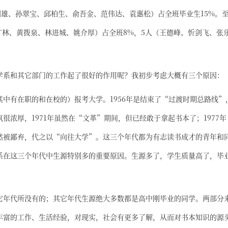
庄国雄、孙翠宝、邱柏生、俞吾金、范伟达、袁惠松）占全班毕业生15%。
颜广林、黄拨泉、林进城、姚介厚）占全班8%，5人（王德峰、忻剑飞、张
学系和其它部门的工作起了很好的作用呢？我初步考虑大概有三个原因：
中有在职的和在校的）报考大学。1956年是结束了“过渡时期总路线”
浓厚，1971年虽然在“文革”期间，但已经敢于拿起书本了；1977年
然被鄙弃，代之以“向往大学”。这三个年代都为有志读书成才的青年和
系在这三个年代中生源特别多的重要原因。生源多了，学生质量高了，毕
它年代所没有的；其它年代生源绝大多数都是高中刚毕业的同学。两部分
丰富的工作、生活经验，对现实，社会有更多了解，从而对书本知识的源