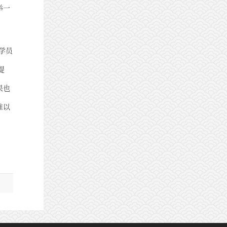
举一
学员
提
果也
难以