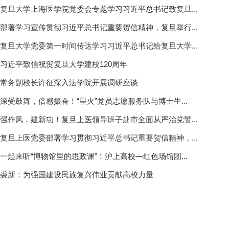
复旦大学上海医学院党委会专题学习习近平总书记致复旦...
部署学习宣传贯彻习近平总书记重要贺信精神，复旦举行...
复旦大学党委第一时间传达学习习近平总书记给复旦大学...
习近平致信祝贺复旦大学建校120周年
常务副校长许征深入法学院开展调研座谈
深受鼓舞，倍感振奋！“星火”党员志愿服务队与博士生...
强作风，建新功！复旦上医领导班子赴市全面从严治党警...
复旦上医党委部署学习贯彻习近平总书记重要贺信精神，...
一起来听“博物馆里的思政课”！沪上高校—红色场馆团...
裘新：为强国建设民族复兴伟业贡献高校力量