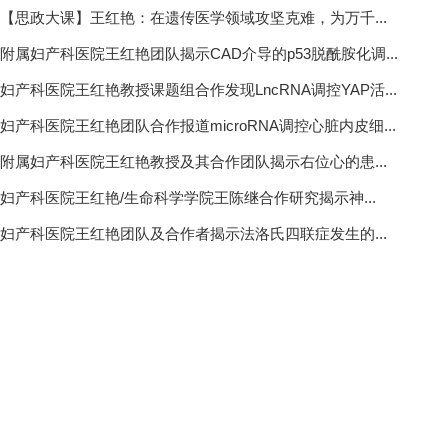
【思政大课】王红艳：在遗传医学领域攻坚克难，为万千...
附属妇产科医院王红艳团队揭示CAD介导的p53脱酰胺化调...
妇产科医院王红艳教授课题组合作发现LncRNA调控YAP活...
妇产科医院王红艳团队合作报道microRNA调控心脏内皮细...
附属妇产科医院王红艳教授及其合作团队揭示右位心的患...
妇产科医院王红艳/生命科学学院王陈继合作研究揭示神...
妇产科医院王红艳团队及合作者揭示法洛氏四联症发生的...