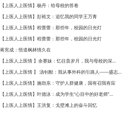
【上医人上医情】杨丹：给母校的答卷
【上医人上医情】彭裕文：追忆我的同学王万青
【上医人上医情】程蕾蕾：那些年，校园的日光灯
【上医人上医情】程蕾蕾：那些年，校园的日光灯
蒋宪成：悟道枫林情久在
【上医人上医情 】余赛妹：忆往昔岁月，我与母校的深...
【上医人上医情 】 汤钊猷：我从事外科的引路人——盛志...
【上医人上医情】施劲东：守护人群健康，国有召我有应
【上医人上医情】叶德泳：成为学生“心目中的好老师”...
【上医人上医情】王洪复：戈壁滩上的奋斗回忆