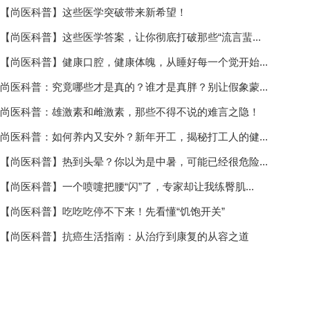
【尚医科普】这些医学突破带来新希望！
【尚医科普】这些医学答案，让你彻底打破那些“流言蜚...
【尚医科普】健康口腔，健康体魄，从睡好每一个觉开始...
尚医科普：究竟哪些才是真的？谁才是真胖？别让假象蒙...
尚医科普：雄激素和雌激素，那些不得不说的难言之隐！
尚医科普：如何养内又安外？新年开工，揭秘打工人的健...
【尚医科普】热到头晕？你以为是中暑，可能已经很危险...
【尚医科普】一个喷嚏把腰“闪”了，专家却让我练臀肌...
【尚医科普】吃吃吃停不下来！先看懂“饥饱开关”
【尚医科普】抗癌生活指南：从治疗到康复的从容之道