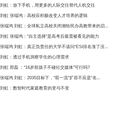
刘虹：放下手机，用更多的人际交往替代人机交往
刘虹 张端鸿：高校应积极改变人才培养的逻辑
张端鸿 刘虹：全球私立高校关闭潮给民办高教带来的启...
刘虹 张端鸿：“自主选择”是高考后最需被看见的能力
张端鸿 刘虹：真正负责任的大学不该问“ESI排名涨了没...
刘虹：透过手机洞察学生的心理需求
刘虹 郑磊 ：“16岁前孩子不碰社交媒体”可行吗?
张端鸿 刘虹：2035目标下，“双一流”扩容不应是“名...
刘虹：数智时代家庭教育的变与不变