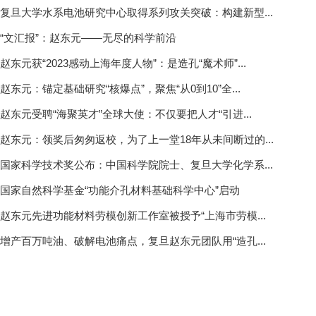
复旦大学水系电池研究中心取得系列攻关突破：构建新型...
“文汇报”：赵东元——无尽的科学前沿
赵东元获“2023感动上海年度人物”：是造孔“魔术师”...
赵东元：锚定基础研究“核爆点”，聚焦“从0到10”全...
赵东元受聘“海聚英才”全球大使：不仅要把人才“引进...
赵东元：领奖后匆匆返校，为了上一堂18年从未间断过的...
国家科学技术奖公布：中国科学院院士、复旦大学化学系...
国家自然科学基金“功能介孔材料基础科学中心”启动
赵东元先进功能材料劳模创新工作室被授予“上海市劳模...
增产百万吨油、破解电池痛点，复旦赵东元团队用“造孔...