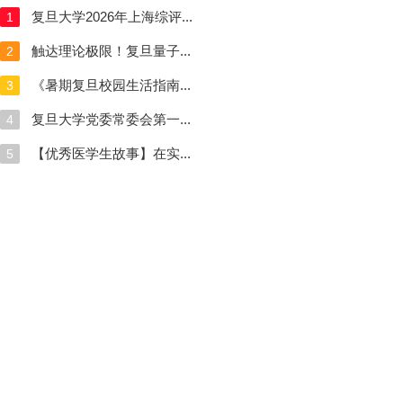
复旦大学2026年上海综评...
1
触达理论极限！复旦量子...
2
《暑期复旦校园生活指南...
3
复旦大学党委常委会第一...
4
【优秀医学生故事】在实...
5