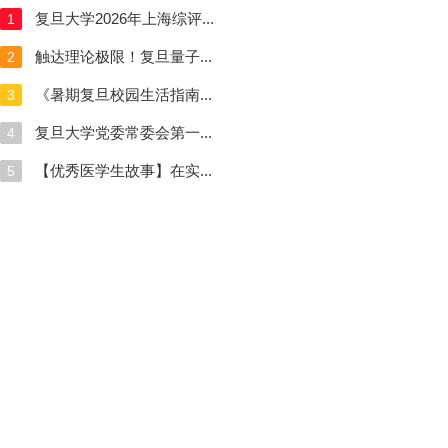
复旦大学2026年上海综评...
1
触达理论极限！复旦量子...
2
《暑期复旦校园生活指南...
3
复旦大学党委常委会第一...
4
【优秀医学生故事】在实...
5