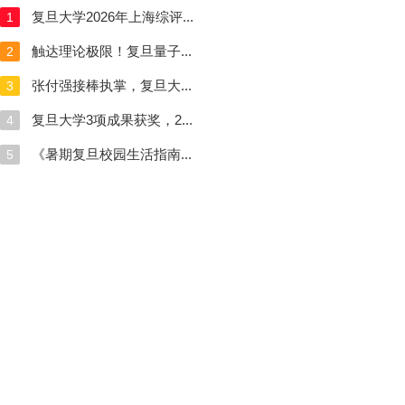
复旦大学2026年上海综评...
1
触达理论极限！复旦量子...
2
张付强接棒执掌，复旦大...
3
复旦大学3项成果获奖，2...
4
《暑期复旦校园生活指南...
5