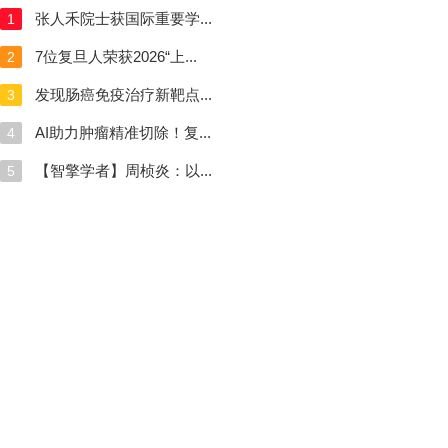
张人禾院士获国际重要学...
1
7位复旦人荣获2026“上...
2
发现肠癌免疫治疗新靶点...
3
AI助力肿瘤精准切除！复...
4
【智擎学者】周桢炎：以...
5