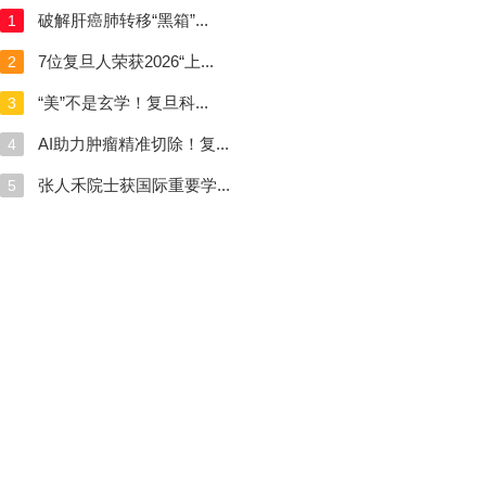
破解肝癌肺转移“黑箱”...
1
7位复旦人荣获2026“上...
2
“美”不是玄学！复旦科...
3
AI助力肿瘤精准切除！复...
4
张人禾院士获国际重要学...
5