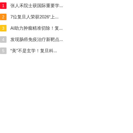
张人禾院士获国际重要学...
1
7位复旦人荣获2026“上...
2
AI助力肿瘤精准切除！复...
3
发现肠癌免疫治疗新靶点...
4
“美”不是玄学！复旦科...
5