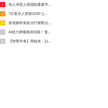
张人禾院士获国际重要学...
1
7位复旦人荣获2026“上...
2
发现肠癌免疫治疗新靶点...
3
AI助力肿瘤精准切除！复...
4
【智擎学者】周桢炎：以...
5