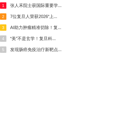
张人禾院士获国际重要学...
1
7位复旦人荣获2026“上...
2
AI助力肿瘤精准切除！复...
3
“美”不是玄学！复旦科...
4
发现肠癌免疫治疗新靶点...
5