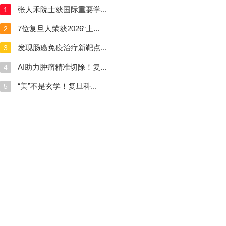
张人禾院士获国际重要学...
1
7位复旦人荣获2026“上...
2
发现肠癌免疫治疗新靶点...
3
AI助力肿瘤精准切除！复...
4
“美”不是玄学！复旦科...
5