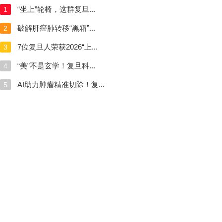
“坐上”轮椅，这群复旦...
1
破解肝癌肺转移“黑箱”...
2
7位复旦人荣获2026“上...
3
“美”不是玄学！复旦科...
4
AI助力肿瘤精准切除！复...
5