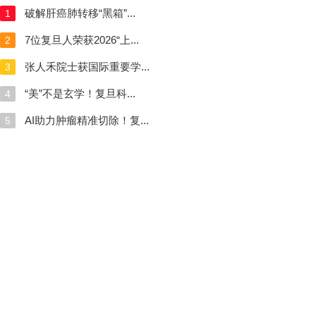
破解肝癌肺转移“黑箱”...
1
7位复旦人荣获2026“上...
2
张人禾院士获国际重要学...
3
“美”不是玄学！复旦科...
4
AI助力肿瘤精准切除！复...
5