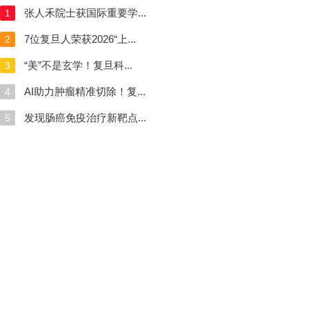
张人禾院士获国际重要学...
1
7位复旦人荣获2026“上...
2
“美”不是玄学！复旦科...
3
AI助力肿瘤精准切除！复...
4
发现肠癌免疫治疗新靶点...
5