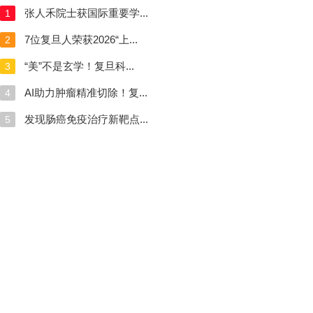
张人禾院士获国际重要学...
1
7位复旦人荣获2026“上...
2
“美”不是玄学！复旦科...
3
AI助力肿瘤精准切除！复...
4
发现肠癌免疫治疗新靶点...
5