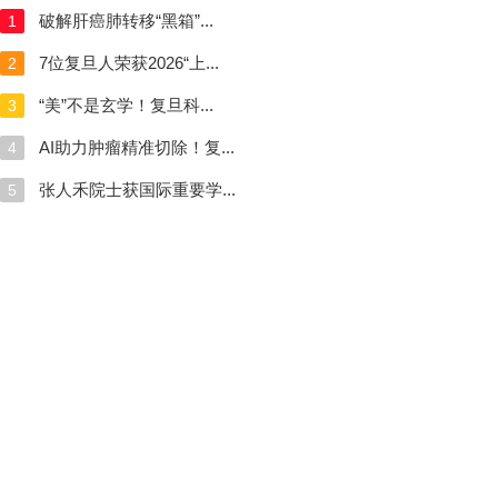
破解肝癌肺转移“黑箱”...
1
7位复旦人荣获2026“上...
2
“美”不是玄学！复旦科...
3
AI助力肿瘤精准切除！复...
4
张人禾院士获国际重要学...
5