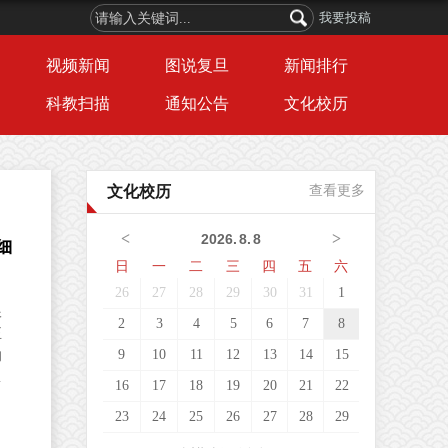
我要投稿
视频新闻
图说复旦
新闻排行
科教扫描
通知公告
文化校历
文化校历
查看更多
<
>
2026
.
8
.
8
细
日
一
二
三
四
五
六
26
27
28
29
30
31
1
根
2
3
4
5
6
7
8
正
9
10
11
12
13
14
15
的
薄
16
17
18
19
20
21
22
的
23
24
25
26
27
28
29
布
，