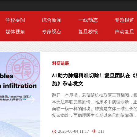
学校要闻
综合新闻
一线动态
专题报道
媒体视角
专家视点
复旦校报
声动复旦
科研进展
AI助力肿瘤精准切除！复旦团队在《
胞》杂志发文
翻开一本厚书，若仅随机抽取两三页翻阅，
本无法串联完整剧情。临床术中病理诊断，
面临一模一样的困境。肿瘤是立体三维生长
复杂病灶，而病理医生长期以来只能依靠薄
的二维切片研判病情。尤其对于弥散性浸润
胶质瘤，肿瘤细胞沿组织间隙立体蔓延、分
2026-08-04 11:17
311
隐匿，单一平面切片极易遗漏关键病变区域