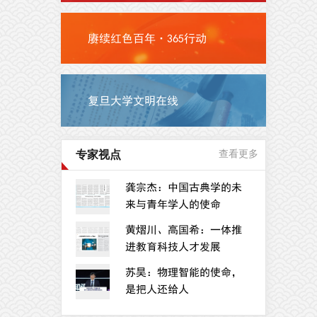
赓续红色百年·365行动
复旦大学文明在线
专家视点
查看更多
龚宗杰：中国古典学的未
来与青年学人的使命
黄熠川、高国希：一体推
进教育科技人才发展
苏昊：物理智能的使命，
是把人还给人