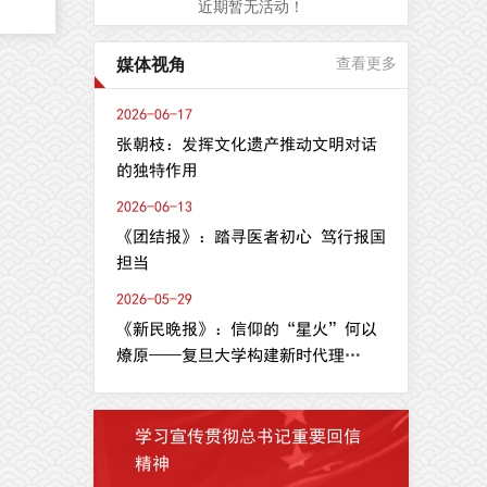
近期暂无活动！
，
媒体视角
查看更多
合
2026-06-17
oma
张朝枝：发挥文化遗产推动文明对话
平台
的独特作用
ith
2026-06-13
理
《团结报》：踏寻医者初心 笃行报国
化
担当
维
2026-05-29
分
《新民晚报》：信仰的“星火”何以
燎原——复旦大学构建新时代理
论...
学习宣传贯彻总书记重要回信
精神