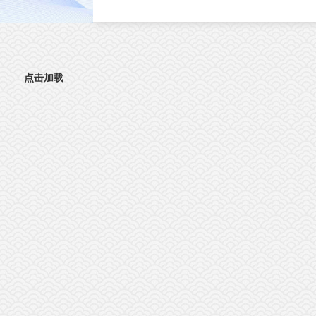
直接影响肿瘤分级判定与手术边界精准界定
成为外科手术的核心痛点。北京时间8月3日
晚，复旦大学生物医学研究院施立雪团队联
物理学系季敏标团队，在国际学术期刊《细
胞》（Cell）发表研究论文“Ultrarapid deep 3D
点击加载
histology enables intraoperative mapping of gli
infiltration”，推出全新超快速三维病理技术
ULTRA (Ultrarapid cleared stimulated Raman w
AI)。复旦大学团队在Cell发表超快速三维病
平台ULTRA该技术依托无标记受激拉曼散射
（SRS）成像原理，创新性融合快速组织透明
技术与无监督学习图像生成算法，解决了三
病理成像周期漫长的核心技术难题，可在30
钟内，产出媲美石蜡病理