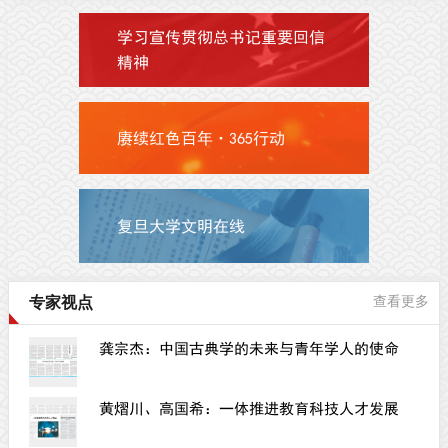
学习宣传贯彻总书记重要回信
精神
赓续红色百年·365行动
复旦大学文明在线
专家视点
查看更多
龚宗杰：中国古典学的未来与青年学人的使命
黄熠川、高国希：一体推进教育科技人才发展