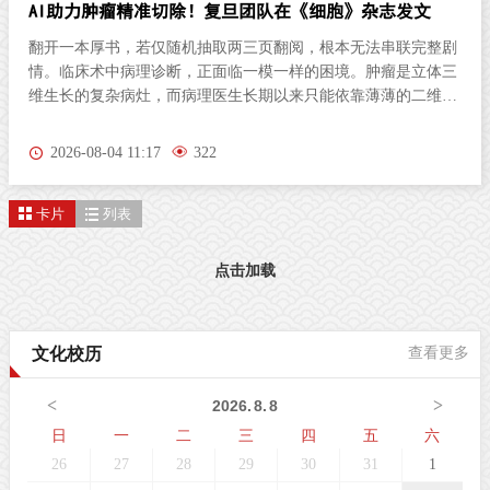
AI助力肿瘤精准切除！复旦团队在《细胞》杂志发文
翻开一本厚书，若仅随机抽取两三页翻阅，根本无法串联完整剧
情。临床术中病理诊断，正面临一模一样的困境。肿瘤是立体三
维生长的复杂病灶，而病理医生长期以来只能依靠薄薄的二维切
片研判病情。尤其对于弥散性浸润的胶质瘤，肿瘤细胞沿组织间
隙立体蔓延、分布隐匿，单一平面切片极易遗漏关键病变区域，
2026-08-04 11:17
322
直接影响肿瘤分级判定与手术边界精准界定，成为外科手术的核
心痛点。北京时间8月3日晚，复旦大学生物医学研究院施立雪团
卡片
列表
队联合物理学系季敏标团队，在国际学术期刊《细胞》（Cell）
发表研究论文“Ultrarapid deep 3D histology enables intraoperative
mapping of glioma infiltration”，推出全新超快速三维病理技术平
点击加载
台ULTRA (Ultrarapid cleared stimulated Raman with AI)。复旦大
学团队在Cell发表超快速三维病理平台ULTRA该技术依托无标记
受激拉曼散射（SRS）成像原理，创新性融合快速组织透明化技
文化校历
查看更多
术与无监督学习图像生成算法，解决了三维病理成像周期漫长的
核心技术难题，可在30分钟内，产出媲美石蜡病理
<
>
2026
.
8
.
8
日
一
二
三
四
五
六
26
27
28
29
30
31
1