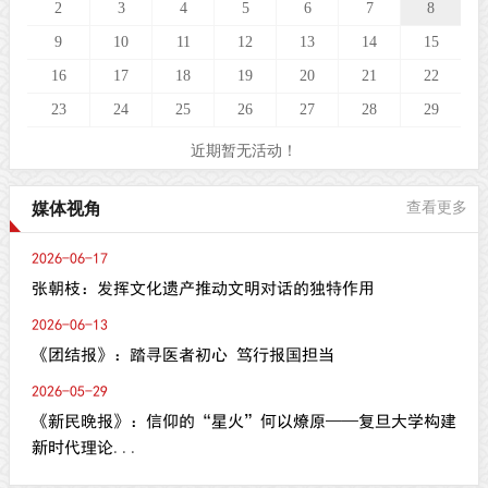
2
3
4
5
6
7
8
9
10
11
12
13
14
15
16
17
18
19
20
21
22
23
24
25
26
27
28
29
近期暂无活动！
媒体视角
查看更多
2026-06-17
张朝枝：发挥文化遗产推动文明对话的独特作用
2026-06-13
《团结报》：踏寻医者初心 笃行报国担当
2026-05-29
《新民晚报》：信仰的“星火”何以燎原——复旦大学构建
新时代理论...