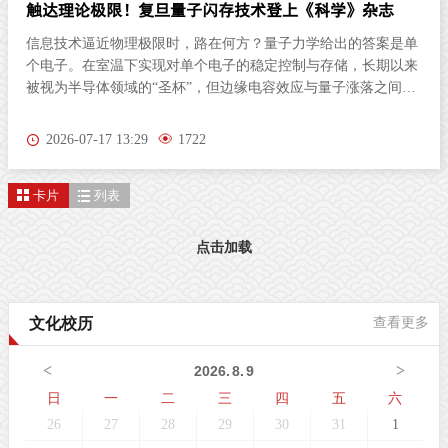
触达理论极限！复旦量子闪存技术登上《科学》杂志
信息技术逼近物理极限时，路在何方？量子力学给出的答案是单
个电子。在室温下实现对单个电子的稳定控制与存储，长期以来
被视为半导体领域的“圣杯”，但边缘电容效应与量子涨落之间的
致命矛盾，使得这一愿景长期停滞于理论推演。北京时间7月17
日凌晨，复旦大学集成芯片与系统全国重点实验室集成电路与微
2026-07-17 13:29
1722
纳电子创新学院周鹏-刘春森研究团队在《科学》（Science）发
表重磅成果。他们发明的“量子闪存”（Quantum Flash）技术成功
卡片
列表
构建出共面的漏极-沟道-源极“归壹”结构，首次在室温（27℃）
环境下清晰观测到了单电子的非易失性存储行为。漏极-沟道-源
极“归壹”结构这不仅彻底打破了“单电子存储”无法实现的传统认
点击加载
知，开创了单电子量子存储的全新理论体系，更为AI时代算力革
命奠定关键理论基础。打破“不可能”，常温下实现诺奖级物理现
象如果将人工智能比作一辆高速行驶的赛车，存储芯片就是它
文化校历
查看更多
的“油箱”和“引擎”——既要在极短时间内供给算力所需数据（高
速、低功耗），又必须让数据在断电后不丢失且能海量存储（大
<
>
2026
.
8
.
9
容量、非易失）。提升AI算力上限，必须突破传统存储器的速度
与功耗极限。去年4月，周鹏-刘春森团队于《自然》（Nat
日
一
二
三
四
五
六
26
27
28
29
30
31
1