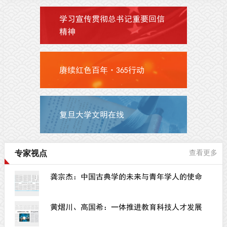
学习宣传贯彻总书记重要回信
精神
赓续红色百年·365行动
复旦大学文明在线
专家视点
查看更多
龚宗杰：中国古典学的未来与青年学人的使命
黄熠川、高国希：一体推进教育科技人才发展