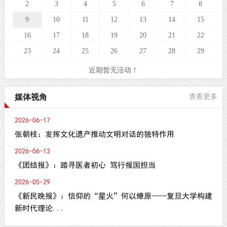
2
3
4
5
6
7
8
9
10
11
12
13
14
15
16
17
18
19
20
21
22
23
24
25
26
27
28
29
近期暂无活动！
媒体视角
查看更多
2026-06-17
张朝枝：发挥文化遗产推动文明对话的独特作用
2026-06-13
《团结报》：踏寻医者初心 笃行报国担当
2026-05-29
《新民晚报》：信仰的“星火”何以燎原——复旦大学构建
新时代理论...