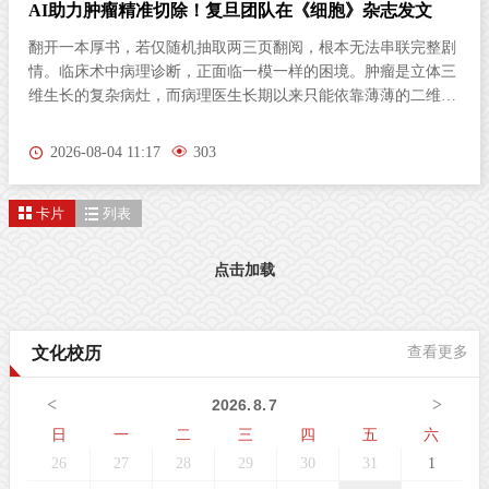
AI助力肿瘤精准切除！复旦团队在《细胞》杂志发文
翻开一本厚书，若仅随机抽取两三页翻阅，根本无法串联完整剧
情。临床术中病理诊断，正面临一模一样的困境。肿瘤是立体三
维生长的复杂病灶，而病理医生长期以来只能依靠薄薄的二维切
片研判病情。尤其对于弥散性浸润的胶质瘤，肿瘤细胞沿组织间
隙立体蔓延、分布隐匿，单一平面切片极易遗漏关键病变区域，
2026-08-04 11:17
303
直接影响肿瘤分级判定与手术边界精准界定，成为外科手术的核
心痛点。北京时间8月3日晚，复旦大学生物医学研究院施立雪团
卡片
列表
队联合物理学系季敏标团队，在国际学术期刊《细胞》（Cell）
发表研究论文“Ultrarapid deep 3D histology enables intraoperative
mapping of glioma infiltration”，推出全新超快速三维病理技术平
点击加载
台ULTRA (Ultrarapid cleared stimulated Raman with AI)。复旦大
学团队在Cell发表超快速三维病理平台ULTRA该技术依托无标记
受激拉曼散射（SRS）成像原理，创新性融合快速组织透明化技
文化校历
查看更多
术与无监督学习图像生成算法，解决了三维病理成像周期漫长的
核心技术难题，可在30分钟内，产出媲美石蜡病理
<
>
2026
.
8
.
7
日
一
二
三
四
五
六
26
27
28
29
30
31
1