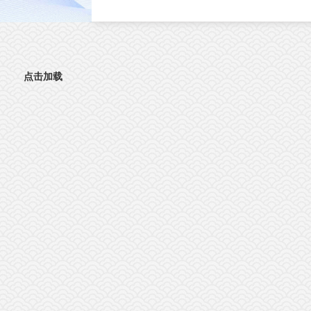
直接影响肿瘤分级判定与手术边界精准界定
成为外科手术的核心痛点。北京时间8月3日
晚，复旦大学生物医学研究院施立雪团队联
物理学系季敏标团队，在国际学术期刊《细
胞》（Cell）发表研究论文“Ultrarapid deep 3D
点击加载
histology enables intraoperative mapping of gli
infiltration”，推出全新超快速三维病理技术
ULTRA (Ultrarapid cleared stimulated Raman w
AI)。复旦大学团队在Cell发表超快速三维病
平台ULTRA该技术依托无标记受激拉曼散射
（SRS）成像原理，创新性融合快速组织透明
技术与无监督学习图像生成算法，解决了三
病理成像周期漫长的核心技术难题，可在30
钟内，产出媲美石蜡病理