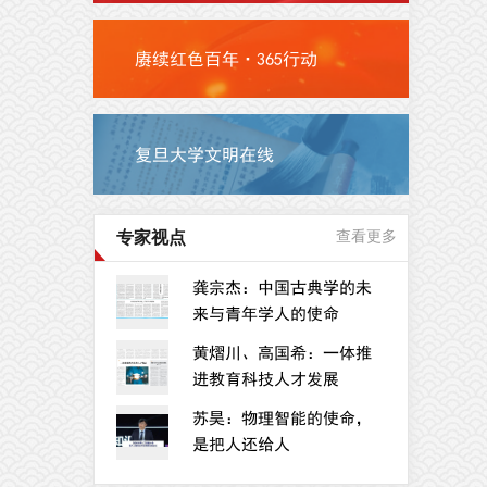
赓续红色百年·365行动
复旦大学文明在线
专家视点
查看更多
龚宗杰：中国古典学的未
来与青年学人的使命
黄熠川、高国希：一体推
进教育科技人才发展
苏昊：物理智能的使命，
是把人还给人