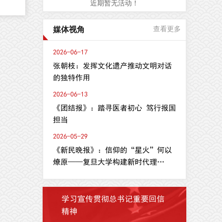
近期暂无活动！
，
媒体视角
查看更多
合
2026-06-17
oma
张朝枝：发挥文化遗产推动文明对话
平台
的独特作用
ith
2026-06-13
理
《团结报》：踏寻医者初心 笃行报国
化
担当
维
2026-05-29
分
《新民晚报》：信仰的“星火”何以
燎原——复旦大学构建新时代理
论...
学习宣传贯彻总书记重要回信
精神