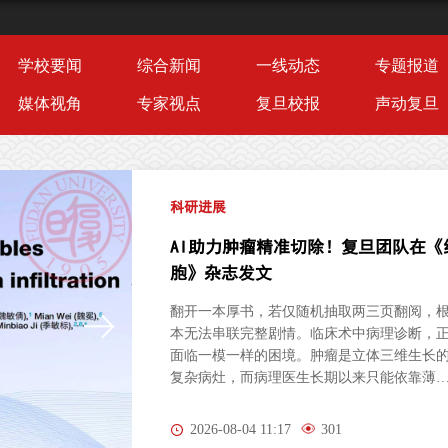
学校要闻
综合新闻
一线动态
专题报道
媒体视角
专家视点
复旦校报
声动复旦
科研进展
AI助力肿瘤精准切除！复旦团队在《
胞》杂志发文
翻开一本厚书，若仅随机抽取两三页翻阅，
本无法串联完整剧情。临床术中病理诊断，
面临一模一样的困境。肿瘤是立体三维生长
复杂病灶，而病理医生长期以来只能依靠薄
的二维切片研判病情。尤其对于弥散性浸润
胶质瘤，肿瘤细胞沿组织间隙立体蔓延、分
2026-08-04 11:17
301
隐匿，单一平面切片极易遗漏关键病变区域