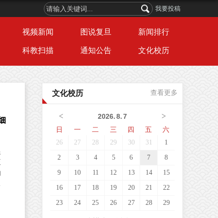
我要投稿
视频新闻
图说复旦
新闻排行
科教扫描
通知公告
文化校历
文化校历
查看更多
<
>
2026
.
8
.
7
细
日
一
二
三
四
五
六
26
27
28
29
30
31
1
根
2
3
4
5
6
7
8
正
9
10
11
12
13
14
15
的
薄
16
17
18
19
20
21
22
的
23
24
25
26
27
28
29
布
，