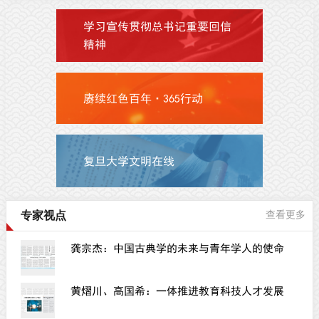
学习宣传贯彻总书记重要回信
精神
赓续红色百年·365行动
复旦大学文明在线
专家视点
查看更多
龚宗杰：中国古典学的未来与青年学人的使命
黄熠川、高国希：一体推进教育科技人才发展