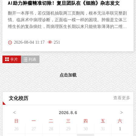
AI助力肿瘤精准切除！复旦团队在《细胞》杂志发文
翻开一本厚书，若仅随机抽取两三页翻阅，根本无法串联完整剧
情。临床术中病理诊断，正面临一模一样的困境。肿瘤是立体三
维生长的复杂病灶，而病理医生长期以来只能依靠薄薄的二维切
片研判病情。尤其对于弥散性浸润的胶质瘤，肿瘤细胞沿组织间
隙立体蔓延、分布隐匿，单一平面切片极易遗漏关键病变区域，
2026-08-04 11:17
251
直接影响肿瘤分级判定与手术边界精准界定，成为外科手术的核
心痛点。北京时间8月3日晚，复旦大学生物医学研究院施立雪团
卡片
列表
队联合物理学系季敏标团队，在国际学术期刊《细胞》（Cell）
发表研究论文“Ultrarapid deep 3D histology enables intraoperative
mapping of glioma infiltration”，推出全新超快速三维病理技术平
点击加载
台ULTRA (Ultrarapid cleared stimulated Raman with AI)。复旦大
学团队在Cell发表超快速三维病理平台ULTRA该技术依托无标记
受激拉曼散射（SRS）成像原理，创新性融合快速组织透明化技
文化校历
查看更多
术与无监督学习图像生成算法，解决了三维病理成像周期漫长的
核心技术难题，可在30分钟内，产出媲美石蜡病理
<
>
2026
.
8
.
6
日
一
二
三
四
五
六
26
27
28
29
30
31
1