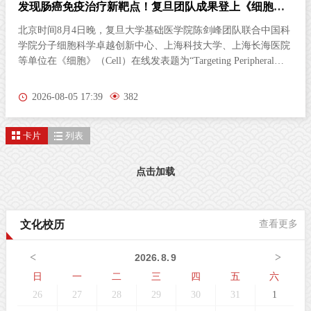
发现肠癌免疫治疗新靶点！复旦团队成果登上《细胞》
杂志
北京时间8月4日晚，复旦大学基础医学院陈剑峰团队联合中国科
学院分子细胞科学卓越创新中心、上海科技大学、上海长海医院
等单位在《细胞》（Cell）在线发表题为“Targeting Peripheral
5‑HT2AR Enhances Antitumor Immunity in Colorectal Cancer（靶
向外周5-HT2AR增强结直肠癌抗肿瘤免疫）”的研究论文。这项
2026-08-05 17:39
382
研究首次发现，肠道神经胶质细胞（EGC）上的血清素2A受体
（5-HT2AR），是激活抗肿瘤免疫的全新靶点。特异性激活外周
卡片
列表
5-HT2AR，能够开启肠道神经与免疫细胞之间的“神秘对话”，唤
醒免疫系统攻击肿瘤；与免疫检查点抑制剂联用后，可进一步提
升结直肠癌的治疗效果。该发现为结直肠癌的临床治疗提供了新
点击加载
策略。临床困境：85%的结直肠癌患者对免疫治疗几乎“无感”结
直肠癌（CRC）是全球癌症相关死亡的第三大原因。近年来，免
疫检查点抑制剂在肿瘤治疗方面表现突出。然而，85%以上的
文化校历
查看更多
CRC病人属于微卫星稳定型（MSS）“冷肿瘤”，其肿瘤微环境中
缺乏足够的免疫细胞浸润，对PD-1等免疫检查点抑制剂几乎无响
<
>
2026
.
8
.
9
应。这一困境，已成为临床治疗的主
日
一
二
三
四
五
六
26
27
28
29
30
31
1