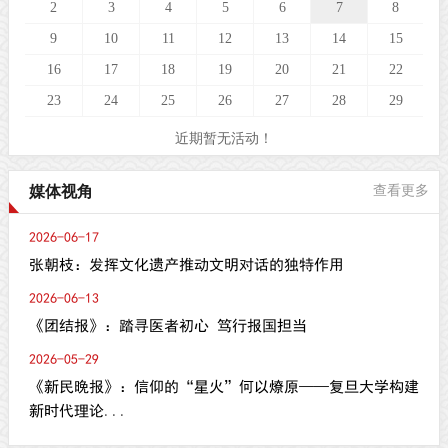
2
3
4
5
6
7
8
9
10
11
12
13
14
15
16
17
18
19
20
21
22
23
24
25
26
27
28
29
近期暂无活动！
媒体视角
查看更多
2026-06-17
张朝枝：发挥文化遗产推动文明对话的独特作用
2026-06-13
《团结报》：踏寻医者初心 笃行报国担当
2026-05-29
《新民晚报》：信仰的“星火”何以燎原——复旦大学构建
新时代理论...