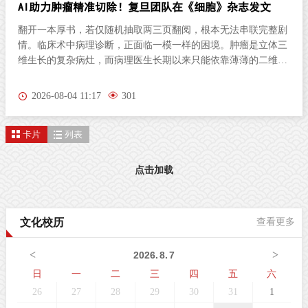
AI助力肿瘤精准切除！复旦团队在《细胞》杂志发文
翻开一本厚书，若仅随机抽取两三页翻阅，根本无法串联完整剧
情。临床术中病理诊断，正面临一模一样的困境。肿瘤是立体三
维生长的复杂病灶，而病理医生长期以来只能依靠薄薄的二维切
片研判病情。尤其对于弥散性浸润的胶质瘤，肿瘤细胞沿组织间
隙立体蔓延、分布隐匿，单一平面切片极易遗漏关键病变区域，
2026-08-04 11:17
301
直接影响肿瘤分级判定与手术边界精准界定，成为外科手术的核
心痛点。北京时间8月3日晚，复旦大学生物医学研究院施立雪团
卡片
列表
队联合物理学系季敏标团队，在国际学术期刊《细胞》（Cell）
发表研究论文“Ultrarapid deep 3D histology enables intraoperative
mapping of glioma infiltration”，推出全新超快速三维病理技术平
点击加载
台ULTRA (Ultrarapid cleared stimulated Raman with AI)。复旦大
学团队在Cell发表超快速三维病理平台ULTRA该技术依托无标记
受激拉曼散射（SRS）成像原理，创新性融合快速组织透明化技
文化校历
查看更多
术与无监督学习图像生成算法，解决了三维病理成像周期漫长的
核心技术难题，可在30分钟内，产出媲美石蜡病理
<
>
2026
.
8
.
7
日
一
二
三
四
五
六
26
27
28
29
30
31
1