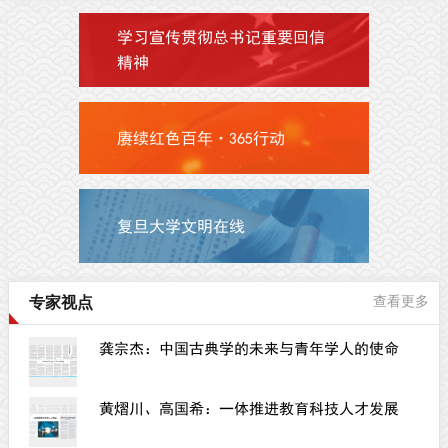
学习宣传贯彻总书记重要回信
精神
赓续红色百年·365行动
复旦大学文明在线
专家视点
查看更多
龚宗杰：中国古典学的未来与青年学人的使命
黄熠川、高国希：一体推进教育科技人才发展