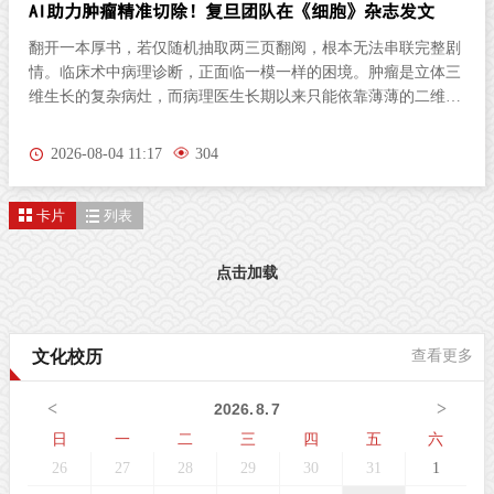
AI助力肿瘤精准切除！复旦团队在《细胞》杂志发文
翻开一本厚书，若仅随机抽取两三页翻阅，根本无法串联完整剧
情。临床术中病理诊断，正面临一模一样的困境。肿瘤是立体三
维生长的复杂病灶，而病理医生长期以来只能依靠薄薄的二维切
片研判病情。尤其对于弥散性浸润的胶质瘤，肿瘤细胞沿组织间
隙立体蔓延、分布隐匿，单一平面切片极易遗漏关键病变区域，
2026-08-04 11:17
304
直接影响肿瘤分级判定与手术边界精准界定，成为外科手术的核
心痛点。北京时间8月3日晚，复旦大学生物医学研究院施立雪团
卡片
列表
队联合物理学系季敏标团队，在国际学术期刊《细胞》（Cell）
发表研究论文“Ultrarapid deep 3D histology enables intraoperative
mapping of glioma infiltration”，推出全新超快速三维病理技术平
点击加载
台ULTRA (Ultrarapid cleared stimulated Raman with AI)。复旦大
学团队在Cell发表超快速三维病理平台ULTRA该技术依托无标记
受激拉曼散射（SRS）成像原理，创新性融合快速组织透明化技
文化校历
查看更多
术与无监督学习图像生成算法，解决了三维病理成像周期漫长的
核心技术难题，可在30分钟内，产出媲美石蜡病理
<
>
2026
.
8
.
7
日
一
二
三
四
五
六
26
27
28
29
30
31
1