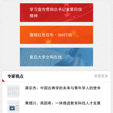
学习宣传贯彻总书记重要回信
精神
赓续红色百年·365行动
复旦大学文明在线
专家视点
查看更多
龚宗杰：中国古典学的未来与青年学人的使命
黄熠川、高国希：一体推进教育科技人才发展