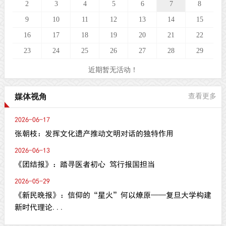
2
3
4
5
6
7
8
9
10
11
12
13
14
15
16
17
18
19
20
21
22
23
24
25
26
27
28
29
近期暂无活动！
媒体视角
查看更多
2026-06-17
张朝枝：发挥文化遗产推动文明对话的独特作用
2026-06-13
《团结报》：踏寻医者初心 笃行报国担当
2026-05-29
《新民晚报》：信仰的“星火”何以燎原——复旦大学构建
新时代理论...