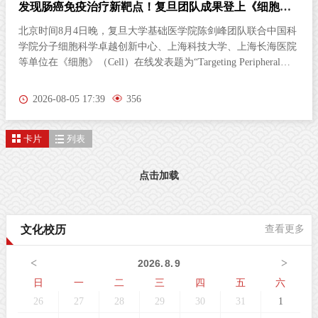
发现肠癌免疫治疗新靶点！复旦团队成果登上《细胞》
杂志
北京时间8月4日晚，复旦大学基础医学院陈剑峰团队联合中国科
学院分子细胞科学卓越创新中心、上海科技大学、上海长海医院
等单位在《细胞》（Cell）在线发表题为“Targeting Peripheral
5‑HT2AR Enhances Antitumor Immunity in Colorectal Cancer（靶
向外周5-HT2AR增强结直肠癌抗肿瘤免疫）”的研究论文。这项
2026-08-05 17:39
356
研究首次发现，肠道神经胶质细胞（EGC）上的血清素2A受体
（5-HT2AR），是激活抗肿瘤免疫的全新靶点。特异性激活外周
卡片
列表
5-HT2AR，能够开启肠道神经与免疫细胞之间的“神秘对话”，唤
醒免疫系统攻击肿瘤；与免疫检查点抑制剂联用后，可进一步提
升结直肠癌的治疗效果。该发现为结直肠癌的临床治疗提供了新
点击加载
策略。临床困境：85%的结直肠癌患者对免疫治疗几乎“无感”结
直肠癌（CRC）是全球癌症相关死亡的第三大原因。近年来，免
疫检查点抑制剂在肿瘤治疗方面表现突出。然而，85%以上的
文化校历
查看更多
CRC病人属于微卫星稳定型（MSS）“冷肿瘤”，其肿瘤微环境中
缺乏足够的免疫细胞浸润，对PD-1等免疫检查点抑制剂几乎无响
<
>
2026
.
8
.
9
应。这一困境，已成为临床治疗的主
日
一
二
三
四
五
六
26
27
28
29
30
31
1