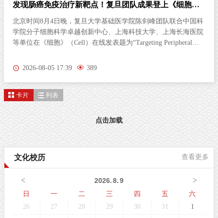
发现肠癌免疫治疗新靶点！复旦团队成果登上《细胞》
杂志
北京时间8月4日晚，复旦大学基础医学院陈剑峰团队联合中国科
学院分子细胞科学卓越创新中心、上海科技大学、上海长海医院
等单位在《细胞》（Cell）在线发表题为“Targeting Peripheral
5‑HT2AR Enhances Antitumor Immunity in Colorectal Cancer（靶
向外周5-HT2AR增强结直肠癌抗肿瘤免疫）”的研究论文。这项
2026-08-05 17:39
389
研究首次发现，肠道神经胶质细胞（EGC）上的血清素2A受体
（5-HT2AR），是激活抗肿瘤免疫的全新靶点。特异性激活外周
卡片
列表
5-HT2AR，能够开启肠道神经与免疫细胞之间的“神秘对话”，唤
醒免疫系统攻击肿瘤；与免疫检查点抑制剂联用后，可进一步提
升结直肠癌的治疗效果。该发现为结直肠癌的临床治疗提供了新
点击加载
策略。临床困境：85%的结直肠癌患者对免疫治疗几乎“无感”结
直肠癌（CRC）是全球癌症相关死亡的第三大原因。近年来，免
疫检查点抑制剂在肿瘤治疗方面表现突出。然而，85%以上的
文化校历
查看更多
CRC病人属于微卫星稳定型（MSS）“冷肿瘤”，其肿瘤微环境中
缺乏足够的免疫细胞浸润，对PD-1等免疫检查点抑制剂几乎无响
<
>
2026
.
8
.
9
应。这一困境，已成为临床治疗的主
日
一
二
三
四
五
六
26
27
28
29
30
31
1