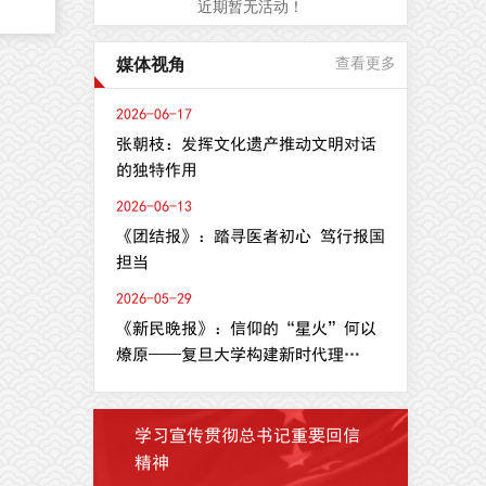
近期暂无活动！
，
媒体视角
查看更多
合
2026-06-17
oma
张朝枝：发挥文化遗产推动文明对话
平台
的独特作用
ith
2026-06-13
理
《团结报》：踏寻医者初心 笃行报国
化
担当
维
2026-05-29
分
《新民晚报》：信仰的“星火”何以
燎原——复旦大学构建新时代理
论...
学习宣传贯彻总书记重要回信
精神