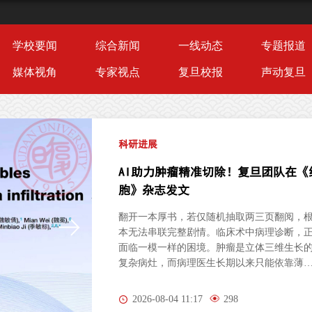
学校要闻
综合新闻
一线动态
专题报道
媒体视角
专家视点
复旦校报
声动复旦
科研进展
AI助力肿瘤精准切除！复旦团队在《
胞》杂志发文
翻开一本厚书，若仅随机抽取两三页翻阅，
本无法串联完整剧情。临床术中病理诊断，
面临一模一样的困境。肿瘤是立体三维生长
复杂病灶，而病理医生长期以来只能依靠薄
的二维切片研判病情。尤其对于弥散性浸润
胶质瘤，肿瘤细胞沿组织间隙立体蔓延、分
2026-08-04 11:17
298
隐匿，单一平面切片极易遗漏关键病变区域