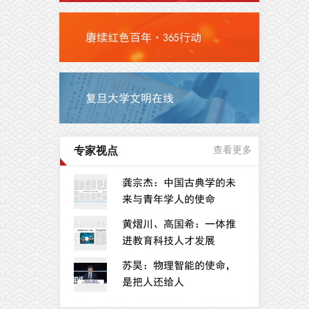
赓续红色百年·365行动
复旦大学文明在线
专家视点
查看更多
龚宗杰：中国古典学的未
来与青年学人的使命
黄熠川、高国希：一体推
进教育科技人才发展
苏昊：物理智能的使命，
是把人还给人