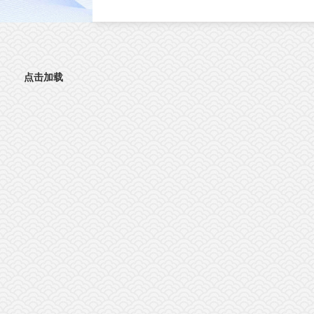
直接影响肿瘤分级判定与手术边界精准界定
成为外科手术的核心痛点。北京时间8月3日
晚，复旦大学生物医学研究院施立雪团队联
物理学系季敏标团队，在国际学术期刊《细
胞》（Cell）发表研究论文“Ultrarapid deep 3D
点击加载
histology enables intraoperative mapping of gli
infiltration”，推出全新超快速三维病理技术
ULTRA (Ultrarapid cleared stimulated Raman w
AI)。复旦大学团队在Cell发表超快速三维病
平台ULTRA该技术依托无标记受激拉曼散射
（SRS）成像原理，创新性融合快速组织透明
技术与无监督学习图像生成算法，解决了三
病理成像周期漫长的核心技术难题，可在30
钟内，产出媲美石蜡病理