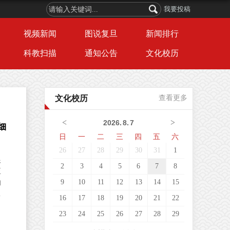
我要投稿
视频新闻
图说复旦
新闻排行
科教扫描
通知公告
文化校历
文化校历
查看更多
<
>
2026
.
8
.
7
细
日
一
二
三
四
五
六
26
27
28
29
30
31
1
根
2
3
4
5
6
7
8
正
9
10
11
12
13
14
15
的
薄
16
17
18
19
20
21
22
的
23
24
25
26
27
28
29
布
，