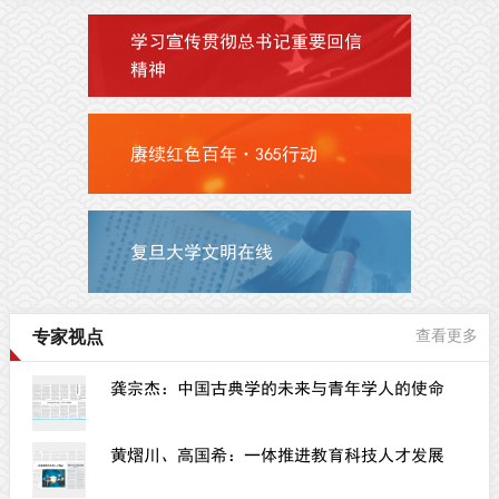
学习宣传贯彻总书记重要回信
精神
赓续红色百年·365行动
复旦大学文明在线
专家视点
查看更多
龚宗杰：中国古典学的未来与青年学人的使命
黄熠川、高国希：一体推进教育科技人才发展