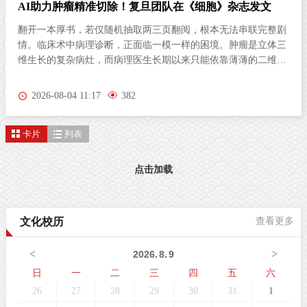
破解肝癌肺转移“黑箱”！复旦团队成果登《科学》杂志
肝细胞癌（以下简称“肝癌”）转移是临床长期悬而未决的难题，
约25%-56%患者发生肝外转移，而肺作为最常累及的远处靶器
官，占肝外转移的28%-55%，绝大多数播散肿瘤细胞
（Disseminated Tumor Cells, DTC）进入肺循环后，很快被固有免
疫系统识别并清除，仅有极少数休眠细胞侥幸存活，逐步形成微
2026-07-31 20:47
489
转移灶，并最终演变为致命性宏转移，然而，微转移阶段在临床
中几乎无法被捕获，播散细胞如何早期逃避免疫监视，如何与肺
卡片
列表
部微环境协同演化，其完整时空动态机制一直是肿瘤转移领域
的“黑箱”。北京时间7月31日凌晨，复旦大学附属中山医院樊嘉
院士、周俭院士、孙云帆副主任医师团队，联合基因组多维解析
点击加载
技术全国重点实验室、华大研究院吴靓研究员，徐讯研究员，上
海顿慧医疗彭海翔博士，上海科技大学仓勇教授领衔的多学科团
队，在《科学》（Science）在线发表题为 “Spatiotemporal Multi-
文化校历
查看更多
Omics Uncover Tumor Ecosystem Dynamics During Metastatic
Colonization” 的研究论文。该研究整合高精度多组学技术，构建
<
>
2026
.
8
.
9
了覆盖9个连续时
日
一
二
三
四
五
六
26
27
28
29
30
31
1