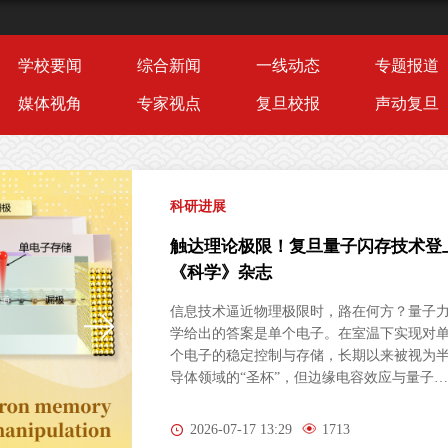
学校要闻
综合新闻
一线动态
专题报道
媒体视角
专家视点
复旦校报
声动复旦
科研进展
发现肠癌免疫治疗新靶点！复旦团队
果登上《细胞》杂志
北京时间8月4日晚，复旦大学基础医学院陈
峰团队联合中国科学院分子细胞科学卓越创
中心、上海科技大学、上海长海医院等单位
《细胞》（Cell）在线发表题为“Targeting
Peripheral 5‑HT2AR Enhances Antitumor
Immunity in Colorectal Cancer（靶向外周5-
2026-08-05 17:39
337
HT2AR增强结直肠癌抗肿瘤免疫）”的研究论