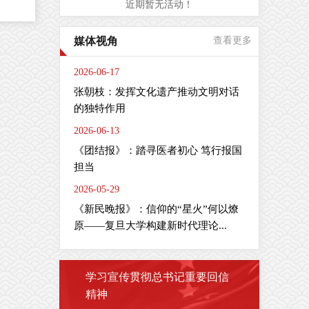
近期暂无活动！
是
媒体视角
查看更多
周
间
2026-06-17
肠
张朝枝：发挥文化遗产推动文明对话
疗
的独特作用
2026-06-13
全
疫
《团结报》：踏寻医者初心 笃行报国
担当
2026-05-29
《新民晚报》：信仰的“星火”何以燎
剂
主
原——复旦大学构建新时代理论...
学习宣传贯彻总书记重要回信
精神