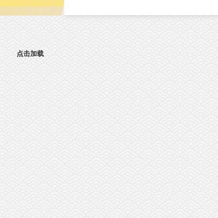
文。这项研究首次发现，肠道神经胶质细胞
（EGC）上的血清素2A受体（5-HT2AR），
激活抗肿瘤免疫的全新靶点。特异性激活外
5-HT2AR，能够开启肠道神经与免疫细胞之
的“神秘对话”，唤醒免疫系统攻击肿瘤；与免
点击加载
疫检查点抑制剂联用后，可进一步提升结直
癌的治疗效果。该发现为结直肠癌的临床治
提供了新策略。临床困境：85%的结直肠癌患
者对免疫治疗几乎“无感”结直肠癌（CRC）是
球癌症相关死亡的第三大原因。近年来，免
检查点抑制剂在肿瘤治疗方面表现突出。然
而，85%以上的CRC病人属于微卫星稳定型
（MSS）“冷肿瘤”，其肿瘤微环境中缺乏足够
的免疫细胞浸润，对PD-1等免疫检查点抑制
几乎无响应。这一困境，已成为临床治疗的