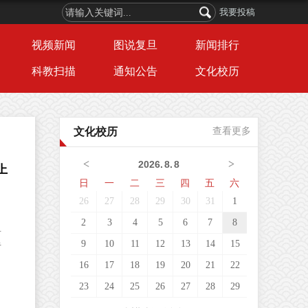
我要投稿
视频新闻
图说复旦
新闻排行
科教扫描
通知公告
文化校历
文化校历
查看更多
<
>
2026
.
8
.
8
成
日
一
二
三
四
五
六
26
27
28
29
30
31
1
剑
2
3
4
5
6
7
8
新
9
10
11
12
13
14
15
在
16
17
18
19
20
21
22
23
24
25
26
27
28
29