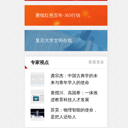
赓续红色百年·365行动
复旦大学文明在线
专家视点
查看更多
龚宗杰：中国古典学的未
来与青年学人的使命
黄熠川、高国希：一体推
进教育科技人才发展
苏昊：物理智能的使命，
是把人还给人