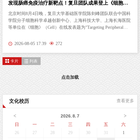
发现肠癌免疫治疗新靶点！复旦团队成果登上《细胞》
杂志
北京时间8月4日晚，复旦大学基础医学院陈剑峰团队联合中国科
学院分子细胞科学卓越创新中心、上海科技大学、上海长海医院
等单位在《细胞》（Cell）在线发表题为“Targeting Peripheral
5‑HT2AR Enhances Antitumor Immunity in Colorectal Cancer（靶
向外周5-HT2AR增强结直肠癌抗肿瘤免疫）”的研究论文。这项
2026-08-05 17:39
272
研究首次发现，肠道神经胶质细胞（EGC）上的血清素2A受体
（5-HT2AR），是激活抗肿瘤免疫的全新靶点。特异性激活外周
卡片
列表
5-HT2AR，能够开启肠道神经与免疫细胞之间的“神秘对话”，唤
醒免疫系统攻击肿瘤；与免疫检查点抑制剂联用后，可进一步提
升结直肠癌的治疗效果。该发现为结直肠癌的临床治疗提供了新
点击加载
策略。临床困境：85%的结直肠癌患者对免疫治疗几乎“无感”结
直肠癌（CRC）是全球癌症相关死亡的第三大原因。近年来，免
疫检查点抑制剂在肿瘤治疗方面表现突出。然而，85%以上的
文化校历
查看更多
CRC病人属于微卫星稳定型（MSS）“冷肿瘤”，其肿瘤微环境中
缺乏足够的免疫细胞浸润，对PD-1等免疫检查点抑制剂几乎无响
<
>
2026
.
8
.
7
应。这一困境，已成为临床治疗的主
日
一
二
三
四
五
六
26
27
28
29
30
31
1