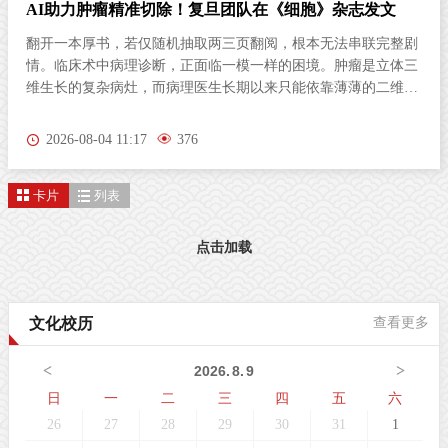
AI助力肿瘤精准切除！复旦团队在《细胞》杂志发文
翻开一本厚书，若仅随机抽取两三页翻阅，根本无法串联完整剧
情。临床术中病理诊断，正面临一模一样的困境。肿瘤是立体三
维生长的复杂病灶，而病理医生长期以来只能依靠薄薄的二维切
片研判病情。尤其对于弥散性浸润的胶质瘤，肿瘤细胞沿组织间
隙立体蔓延、分布隐匿，单一平面切片极易遗漏关键病变区域，
2026-08-04 11:17
376
直接影响肿瘤分级判定与手术边界精准界定，成为外科手术的核
心痛点。北京时间8月3日晚，复旦大学生物医学研究院施立雪团
卡片
列表
队联合物理学系季敏标团队，在国际学术期刊《细胞》（Cell）
发表研究论文“Ultrarapid deep 3D histology enables intraoperative
mapping of glioma infiltration”，推出全新超快速三维病理技术平
点击加载
台ULTRA (Ultrarapid cleared stimulated Raman with AI)。复旦大
学团队在Cell发表超快速三维病理平台ULTRA该技术依托无标记
受激拉曼散射（SRS）成像原理，创新性融合快速组织透明化技
文化校历
查看更多
术与无监督学习图像生成算法，解决了三维病理成像周期漫长的
核心技术难题，可在30分钟内，产出媲美石蜡病理
<
>
2026
.
8
.
9
日
一
二
三
四
五
六
26
27
28
29
30
31
1