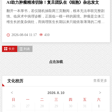
AI助力肿瘤精准切除！复旦团队在《细胞》杂志发文
翻开一本厚书，若仅随机抽取两三页翻阅，根本无法串联完整剧
情。临床术中病理诊断，正面临一模一样的困境。肿瘤是立体三
维生长的复杂病灶，而病理医生长期以来只能依靠薄薄的二维切
片研判病情。尤其对于弥散性浸润的胶质瘤，肿瘤细胞沿组织间
隙立体蔓延、分布隐匿，单一平面切片极易遗漏关键病变区域，
2026-08-04 11:17
410
直接影响肿瘤分级判定与手术边界精准界定，成为外科手术的核
心痛点。北京时间8月3日晚，复旦大学生物医学研究院施立雪团
卡片
列表
队联合物理学系季敏标团队，在国际学术期刊《细胞》（Cell）
发表研究论文“Ultrarapid deep 3D histology enables intraoperative
mapping of glioma infiltration”，推出全新超快速三维病理技术平
点击加载
台ULTRA (Ultrarapid cleared stimulated Raman with AI)。复旦大
学团队在Cell发表超快速三维病理平台ULTRA该技术依托无标记
受激拉曼散射（SRS）成像原理，创新性融合快速组织透明化技
文化校历
查看更多
术与无监督学习图像生成算法，解决了三维病理成像周期漫长的
核心技术难题，可在30分钟内，产出媲美石蜡病理
<
>
2026
.
8
.
10
日
一
二
三
四
五
六
26
27
28
29
30
31
1